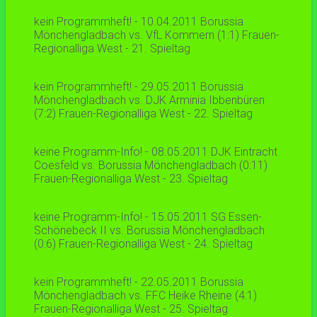
kein Programmheft! - 10.04.2011 Borussia
Mönchengladbach vs. VfL Kommern (1:1) Frauen-
Regionalliga West - 21. Spieltag
kein Programmheft! - 29.05.2011 Borussia
Mönchengladbach vs. DJK Arminia Ibbenbüren
(7:2) Frauen-Regionalliga West - 22. Spieltag
keine Programm-Info! - 08.05.2011 DJK Eintracht
Coesfeld vs. Borussia Mönchengladbach (0:11)
Frauen-Regionalliga West - 23. Spieltag
keine Programm-Info! - 15.05.2011 SG Essen-
Schönebeck II vs. Borussia Mönchengladbach
(0:6) Frauen-Regionalliga West - 24. Spieltag
kein Programmheft! - 22.05.2011 Borussia
Mönchengladbach vs. FFC Heike Rheine (4:1)
Frauen-Regionalliga West - 25. Spieltag