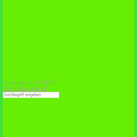
Die aktuelle BLOCKFLÖTE
1999 | Weisweiler Elf