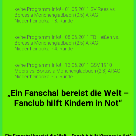
keine Programm-Info! - 01.05.2011 SV Rees vs.
Borussia Mönchengladbach (0:5) ARAG
Niederrheinpokal - 3. Runde
keine Programm-Info! - 08.06.2011 TB Heißen vs.
Borussia Mönchengladbach (2:5) ARAG
Niederrheinpokal - 4. Runde
keine Programm-Info! - 13.06.2011 GSV 1910
Moers vs. Borussia Mönchengladbach (2:3) ARAG
Niederrheinpokal - 5. Runde
„Ein Fanschal bereist die Welt –
Fanclub hilft Kindern in Not“