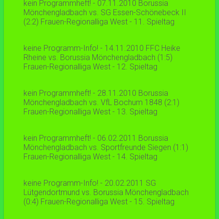
kein Programmheft! - 07.11.2010 Borussia
Mönchengladbach vs. SG Essen-Schönebeck II
(2:2) Frauen-Regionalliga West - 11. Spieltag
keine Programm-Info! - 14.11.2010 FFC Heike
Rheine vs. Borussia Mönchengladbach (1:5)
Frauen-Regionalliga West - 12. Spieltag
kein Programmheft! - 28.11.2010 Borussia
Mönchengladbach vs. VfL Bochum 1848 (2:1)
Frauen-Regionalliga West - 13. Spieltag
kein Programmheft! - 06.02.2011 Borussia
Mönchengladbach vs. Sportfreunde Siegen (1:1)
Frauen-Regionalliga West - 14. Spieltag
keine Programm-Info! - 20.02.2011 SG
Lütgendortmund vs. Borussia Mönchengladbach
(0:4) Frauen-Regionalliga West - 15. Spieltag