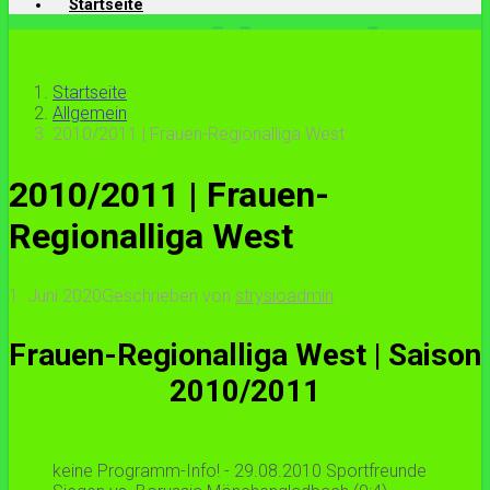
Startseite
Startseite
Allgemein
2010/2011 | Frauen-Regionalliga West
2010/2011 | Frauen-
Regionalliga West
1. Juni 2020
Geschrieben von
strysioadmin
Frauen-Regionalliga West | Saison
2010/2011
keine Programm-Info! - 29.08.2010 Sportfreunde