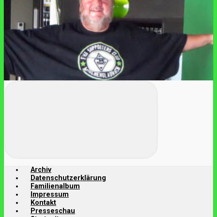
Archiv
Datenschutzerklärung
Familienalbum
Impressum
Kontakt
Presseschau