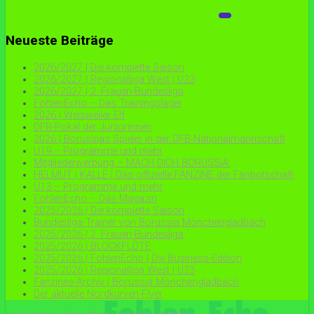
Neueste Beiträge
2026/2027 | Die komplette Saison
2026/2027 | Regionalliga West | U23
2026/2027 | 2. Frauen-Bundesliga
FohlenEcho – Das Trainingslager
2026 | Weisweiler Elf
DFB-Pokal der Juniorinnen
2026 | Borussias Spieler in der DFB-Nationalmannschaft
U19 – Programme und mehr
Mitgliederwerbung – MACH DICH BORUSSIA.
HELMUT | KALLE | Das offizielle FANZINE der Fanbotschaft
U13 – Programme und mehr
FohlenEcho – Das Magazin
2025/2026 | Die komplette Saison
Bundesliga-Trainer von Borussia Mönchengladbach
2025/2026 | 2. Frauen-Bundesliga
2025/2026 | BLOCKFLÖTE
2025/2026 | FohlenEcho | Die Business-Edition
2025/2026 | Regionalliga West | U23
Fanzines-Archiv | Borussia Mönchengladbach
Der aktuelle Nordkurven-Flyer