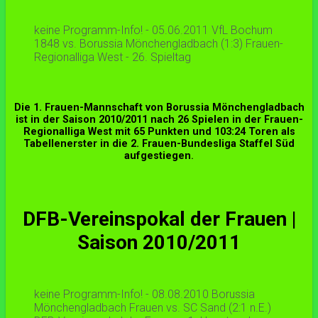
keine Programm-Info! - 05.06.2011 VfL Bochum
1848 vs. Borussia Mönchengladbach (1:3) Frauen-
Regionalliga West - 26. Spieltag
Die 1. Frauen-Mannschaft von Borussia Mönchengladbach
ist in der Saison 2010/2011 nach 26 Spielen in der Frauen-
Regionalliga West mit 65 Punkten und 103:24 Toren als
Tabellenerster in die 2. Frauen-Bundesliga Staffel Süd
aufgestiegen
.
DFB-Vereinspokal der Frauen |
Saison 2010/2011
keine Programm-Info! - 08.08.2010 Borussia
Mönchengladbach Frauen vs. SC Sand (2:1 n.E.)