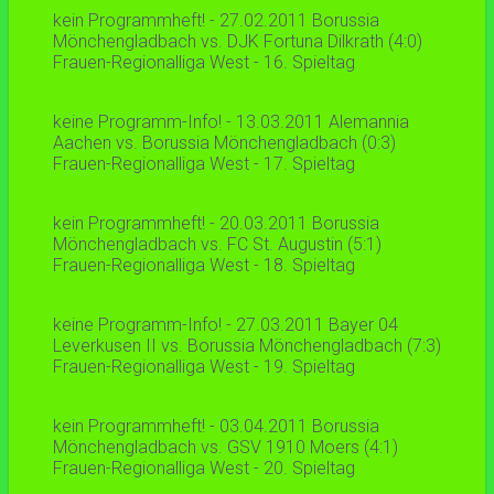
kein Programmheft! - 27.02.2011 Borussia
Mönchengladbach vs. DJK Fortuna Dilkrath (4:0)
Frauen-Regionalliga West - 16. Spieltag
keine Programm-Info! - 13.03.2011 Alemannia
Aachen vs. Borussia Mönchengladbach (0:3)
Frauen-Regionalliga West - 17. Spieltag
kein Programmheft! - 20.03.2011 Borussia
Mönchengladbach vs. FC St. Augustin (5:1)
Frauen-Regionalliga West - 18. Spieltag
keine Programm-Info! - 27.03.2011 Bayer 04
Leverkusen II vs. Borussia Mönchengladbach (7:3)
Frauen-Regionalliga West - 19. Spieltag
kein Programmheft! - 03.04.2011 Borussia
Mönchengladbach vs. GSV 1910 Moers (4:1)
Frauen-Regionalliga West - 20. Spieltag