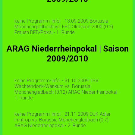
keine Programm-Info! - 13.09.2009 Borussia
Mönchengladbach vs. FFC Oldesloe 2000 (0:2)
Frauen DFB-Pokal - 1. Runde
ARAG Niederrheinpokal | Saison
2009/2010
keine Programm-Info! - 31.10.2009 TSV
Wachtendonk-Wankum vs. Borussia
Mönchengladbach (0:12) ARAG Niederrheinpokal -
1. Runde
keine Programm-Info! - 21.11.2009 DJK Adler
Frintrop vs. Borussia Mönchengladbach (0:7)
ARAG Niederrheinpokal - 2. Runde