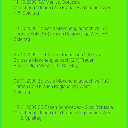
11.10.2009 RW Merl vs. Borussia
Mönchengladbach (2:3) Frauen Regionalliga West
– 8. Spieltag
18.10.2009 Borussia Mönchengladbach vs. SC
Fortuna Köln (5:0) Frauen Regionalliga West – 9.
Spieltag
25.10.2009 1. FFC Recklinghausen 2003 vs.
Borussia Mönchengladbach (2:1) Frauen
Regionalliga West – 10. Spieltag
08.11.2009 Borussia Mönchengladbach vs. TuS
Harpen (0:1) Frauen Regionalliga West – 11.
Spieltag
15.11.2009 SG Essen-Schönebeck 2 vs. Borussia
Mönchengladbach (0:1) Frauen Regionalliga West
– 12. Spieltag