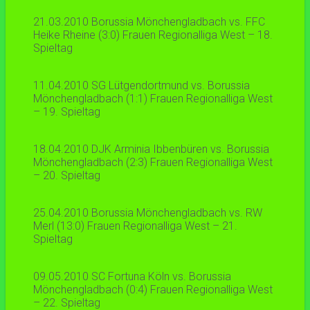
21.03.2010 Borussia Mönchengladbach vs. FFC
Heike Rheine (3:0) Frauen Regionalliga West – 18.
Spieltag
11.04.2010 SG Lütgendortmund vs. Borussia
Mönchengladbach (1:1) Frauen Regionalliga West
– 19. Spieltag
18.04.2010 DJK Arminia Ibbenbüren vs. Borussia
Mönchengladbach (2:3) Frauen Regionalliga West
– 20. Spieltag
25.04.2010 Borussia Mönchengladbach vs. RW
Merl (13:0) Frauen Regionalliga West – 21.
Spieltag
09.05.2010 SC Fortuna Köln vs. Borussia
Mönchengladbach (0:4) Frauen Regionalliga West
– 22. Spieltag