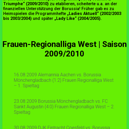
Triumphe“ (2009/2010)
zu etablieren, scheiterte u.a. an der
finanziellen Unterstützung der Borussia! Früher gab es zu
Heimspielen die Programmhefte
„Ladies Aktuell“ (2002/2003
bis 2003/2004)
und später
„Lady Like“ (2004/2005).
Frauen-Regionalliga West | Saison
2009/2010
16.08.2009 Alemannia Aachen vs. Borussia
Mönchengladbach (1:2) Frauen Regionalliga West
– 1. Spieltag
23.08.2009 Borussia Mönchengladbach vs. FC
Sankt Augustin (4:0) Frauen Regionalliga West – 2.
Spieltag
30.08.2009 DJK Eintracht Coesfeld vs. Borussia