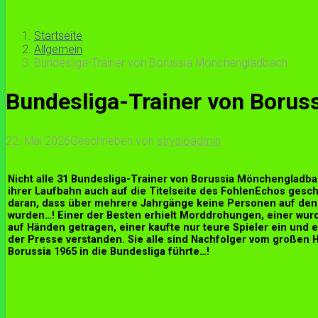
Startseite
Allgemein
Bundesliga-Trainer von Borussia Mönchengladbach
Bundesliga-Trainer von Boru
22. Mai 2026
Geschrieben von
strysioadmin
Nicht alle 31 Bundesliga-Trainer von Borussia Mönchengladb
ihrer Laufbahn auch auf die Titelseite des FohlenEchos geschaf
daran, dass über mehrere Jahrgänge keine Personen auf den 
wurden…! Einer der Besten erhielt Morddrohungen, einer wur
auf Händen getragen, einer kaufte nur teure Spieler ein und e
der Presse verstanden. Sie alle sind Nachfolger vom großen 
Borussia 1965 in die Bundesliga führte…!