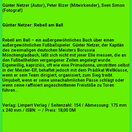
Günter Netzer (Autor), Peter Bizer (Mitwirkender), Sven Simon
(Fotograf)
Günter Netzer: Rebell am Ball
Rebell am Ball – ein außergewöhnliches Buch über einen
außergewöhnlichen Fußballspieler. Günter Netzer, der Kapitän
des zweimaligen deutschen Meisters Borussia
Mönchengladbach, läßt sich nicht mit jener Elle messen, die an
den Fußballhelden vergangener Zeiten angelegt wurde.
Eigenwillig, kapriziös, oft wie eine Primadonna, umstritten selbst
in der Meister-Elf, behaftet jedoch mit dem Prädikat Weltklasse,
wenn er sein Team dirigiert, organisiert, zum Sieg treibt.
Umjubelt, wenn er seine unnachahmlichen Pässe schlägt oder
wenn seine raffiniert angeschnittenen Freistöße zu Toren
führen…
Verlag: Limpert Verlag / Seitenzahl: 154 / Abmessung: 175 mm
x 240 mm / ISBN: — / Preis: 18,00 DM