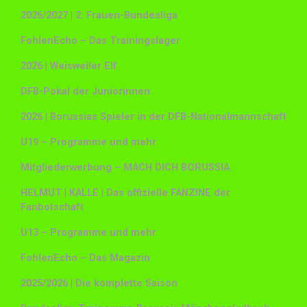
2026/2027 | 2. Frauen-Bundesliga
FohlenEcho – Das Trainingslager
2026 | Weisweiler Elf
DFB-Pokal der Juniorinnen
2026 | Borussias Spieler in der DFB-Nationalmannschaft
U19 – Programme und mehr
Mitgliederwerbung – MACH DICH BORUSSIA.
HELMUT | KALLE | Das offizielle FANZINE der
Fanbotschaft
U13 – Programme und mehr
FohlenEcho – Das Magazin
2025/2026 | Die komplette Saison