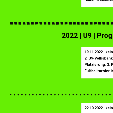
2022 | U9 | Pr
19.11.2022 | ke
2. U9-Volksban
Platzierung: 3. 
Fußballturnier 
22.10.2022 | ke