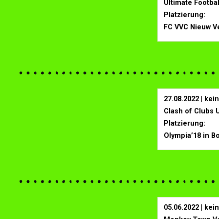
Ultimate Footba
Platzierung:
FC VVC Nieuw V
27.08.2022 | ke
Clash of Clubs
Platzierung:
Olympia’18 in B
05.06.2022 | ke