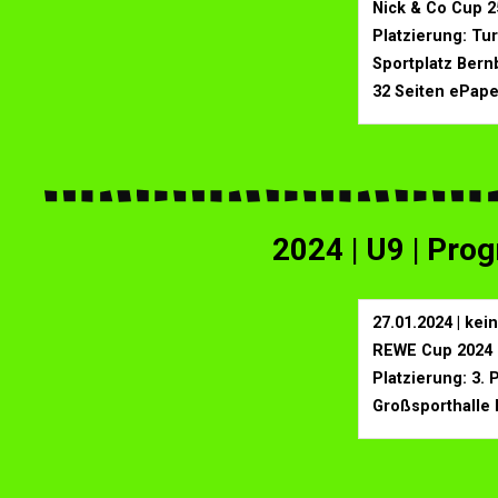
Nick & Co Cup 25
Platzierung: Tu
Sportplatz Ber
32 Seiten ePape
2024 | U9 | Pr
27.01.2024 | ke
REWE Cup 2024 (
Platzierung: 3. 
Großsporthalle 