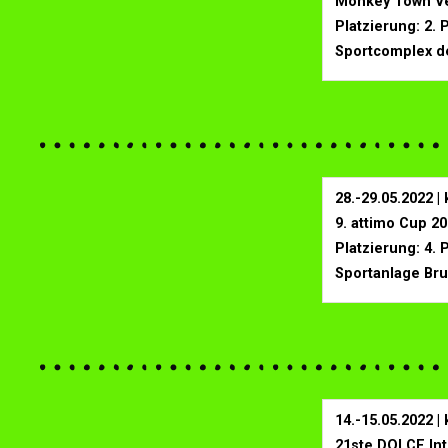
Monkey Town Ven
Platzierung: 2. 
Sportcomplex de
28.-29.05.2022 
9. attimo Cup 2
Platzierung: 4. 
Sportanlage Br
14.-15.05.2022 
21ste DOLCE Inte