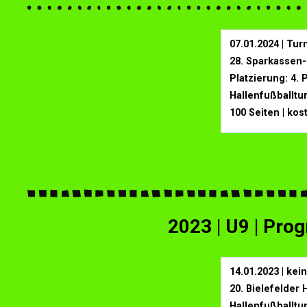
07.01.2024 | Tu
28. Sparkassen-
Platzierung: 4. 
Hallenfußballtu
100 Seiten | kos
.
2023 | U9 | Pr
14.01.2023 | ke
20. Bielefelder 
Hallenfußballtu