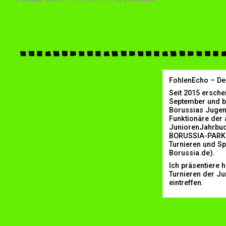
FohlenEcho – De
Seit 2015 ersche
September und bi
Borussias Jugenda
Funktionäre der 
JuniorenJahrbuch
BORUSSIA-PARK a
Turnieren und Sp
Borussia.de).
Ich präsentiere 
Turnieren der Ju
eintreffen.