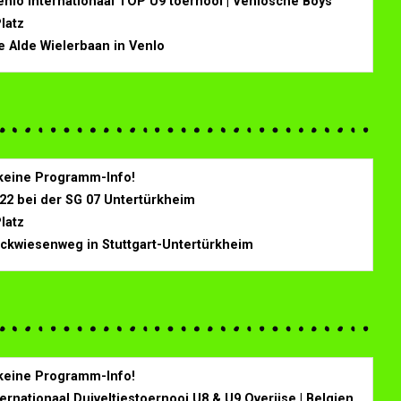
lo Internationaal TOP U9 toernooi | Venlosche Boys
Platz
 Alde Wielerbaan in Venlo
| keine Programm-Info!
022 bei der SG 07 Untertürkheim
Platz
uckwiesenweg in Stuttgart-Untertürkheim
| keine Programm-Info!
rnationaal Duiveltjestoernooi U8 & U9 Overijse | Belgien