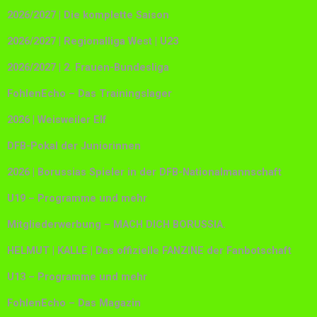
2026/2027 | Die komplette Saison
2026/2027 | Regionalliga West | U23
2026/2027 | 2. Frauen-Bundesliga
FohlenEcho – Das Trainingslager
2026 | Weisweiler Elf
DFB-Pokal der Juniorinnen
2026 | Borussias Spieler in der DFB-Nationalmannschaft
U19 – Programme und mehr
Mitgliederwerbung – MACH DICH BORUSSIA.
HELMUT | KALLE | Das offizielle FANZINE der Fanbotschaft
U13 – Programme und mehr
FohlenEcho – Das Magazin