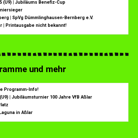
 (U9) |
Jubiläums Benefiz-Cup
rniersieger
nberg | SpVg Dümmlinghausen-Bernberg e.V.
r | Printausgabe nicht bekannt!
ogramme und mehr
ine Programm-Info!
U9) | Jubiläumsturnier 100 Jahre VfB Aßlar
Platz
Laguna in Aßlar