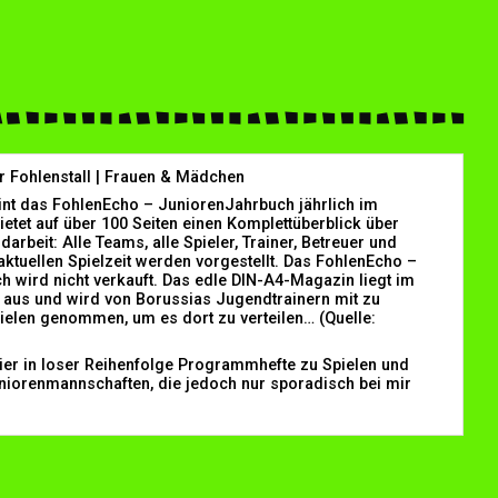
r Fohlenstall | Frauen & Mädchen
int das FohlenEcho – JuniorenJahrbuch jährlich im
etet auf über 100 Seiten einen Komplettüberblick über
rbeit: Alle Teams, alle Spieler, Trainer, Betreuer und
aktuellen Spielzeit werden vorgestellt. Das FohlenEcho –
 wird nicht verkauft. Das edle DIN-A4-Magazin liegt im
us und wird von Borussias Jugendtrainern mit zu
ielen genommen, um es dort zu verteilen… (Quelle:
hier in loser Reihenfolge Programmhefte zu Spielen und
niorenmannschaften, die jedoch nur sporadisch bei mir