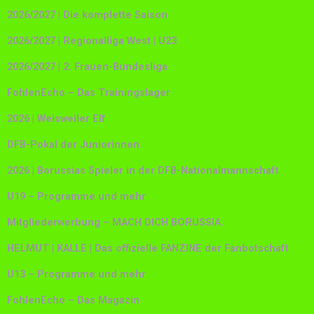
2026/2027 | Die komplette Saison
2026/2027 | Regionalliga West | U23
2026/2027 | 2. Frauen-Bundesliga
FohlenEcho – Das Trainingslager
2026 | Weisweiler Elf
DFB-Pokal der Juniorinnen
2026 | Borussias Spieler in der DFB-Nationalmannschaft
U19 – Programme und mehr
Mitgliederwerbung – MACH DICH BORUSSIA.
HELMUT | KALLE | Das offizielle FANZINE der Fanbotschaft
U13 – Programme und mehr
FohlenEcho – Das Magazin