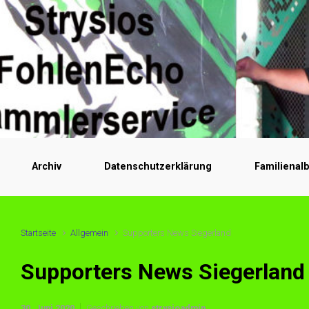
Archiv
Datenschutzerklärung
Familienal
Startseite
Allgemein
Supporters News Siegerland
Supporters News Siegerland
30. Juni 2020
Geschrieben von
strysioadmin