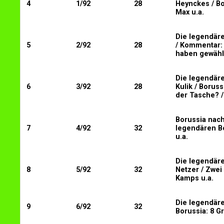
4
1/92
28
Heynckes / Bo
Max u.a.
Die legendäre
5
2/92
28
/ Kommentar: 
haben gewählt
Die legendäre
6
3/92
28
Kulik / Boruss
der Tasche? / 
Borussia nach
7
4/92
32
legendären B
u.a.
Die legendäre
8
5/92
32
Netzer / Zwe
Kamps u.a.
Die legendäre
9
6/92
32
Borussia: 8 G