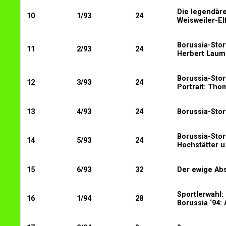
Die legendäre
10
1/93
24
Weisweiler-Elf
Borussia-Stor
11
2/93
24
Herbert Laum
Borussia-Stor
12
3/93
24
Portrait: Tho
13
4/93
24
Borussia-Story
Borussia-Stor
14
5/93
24
Hochstätter u
15
6/93
32
Der ewige Abs
Sportlerwahl: 
16
1/94
28
Borussia ‘94: