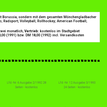
mit Borussia, sondern mit dem gesamten Mönchengladbacher
; Radsport; Volleyball; Rollhockey; American Football;
wei monatlich,
Vertrieb:
kostenlos im Stadtgebiet
0,00 (1991) bzw. DM 18,00 (1992) incl. Versandkosten
Lfd.-Nr. 6 Ausgabe 2/1992 28
Lfd.-Nr. 12 Ausgabe 3/1993
Seiten - kostenlos
24 Seiten - kostenlos