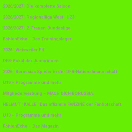
2026/2027 | Die komplette Saison
2026/2027 | Regionalliga West | U23
2026/2027 | 2. Frauen-Bundesliga
FohlenEcho – Das Trainingslager
2026 | Weisweiler Elf
DFB-Pokal der Juniorinnen
2026 | Borussias Spieler in der DFB-Nationalmannschaft
U19 – Programme und mehr
Mitgliederwerbung – MACH DICH BORUSSIA.
HELMUT | KALLE | Das offizielle FANZINE der Fanbotschaft
U13 – Programme und mehr
FohlenEcho – Das Magazin