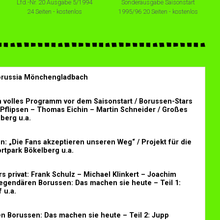
Lfd.-Nr. 20 Ausgabe 5/1994
Sonderausgabe Saisonstart
24 Seiten - kostenlos
1995/96 20 Seiten - kostenlos
Borussia Mönchengladbach
n volles Programm vor dem Saisonstart / Borussen-Stars
e“ Pflipsen – Thomas Eichin – Martin Schneider / Großes
berg u.a.
: „Die Fans akzeptieren unseren Weg“ / Projekt für die
rtpark Bökelberg u.a.
s privat: Frank Schulz – Michael Klinkert – Joachim
 legendären Borussen: Das machen sie heute – Teil 1:
 u.a.
n Borussen: Das machen sie heute – Teil 2: Jupp