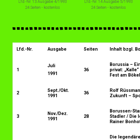
Lfd.-Nr. 13 Ausgabe 4/1993
Lfd.-Nr. 14 Ausgabe 5/1993
24 Seiten - kostenlos
24 Seiten - kostenlos
Lfd.-Nr.
Ausgabe
Seiten
Inhalt bzgl. 
Borussia – Ei
Juli
1
36
privat: „Kall
1991
Fest am Bökel
Sept./Okt.
Rolf Rüssmann
2
36
1991
Zukunft – Spo
Borussen-Star
Nov./Dez.
3
28
Stadler / Die
1991
Rainer Bonhof
Die legendäre