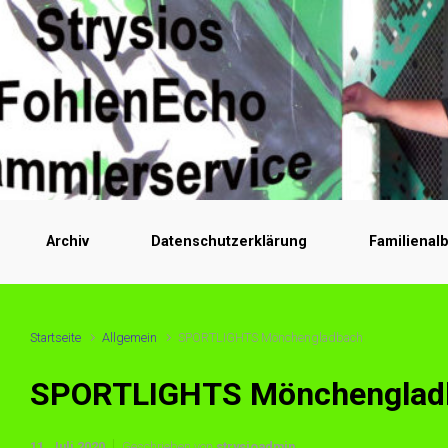
Archiv
Datenschutzerklärung
Familienal
Startseite
Allgemein
SPORTLIGHTS Mönchengladbach
SPORTLIGHTS Mönchenglad
11. Juli 2020
Geschrieben von
strysioadmin