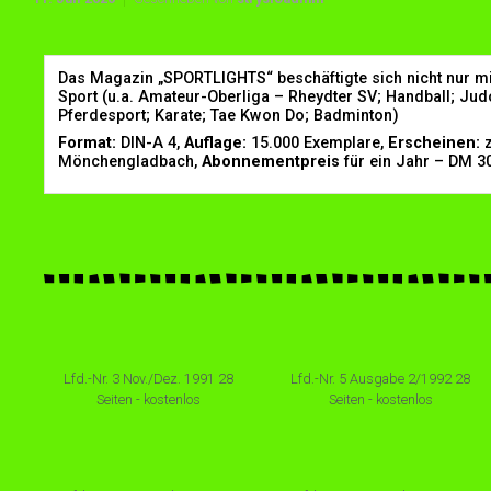
Das Magazin „SPORTLIGHTS“ beschäftigte sich nicht nur 
Sport (u.a. Amateur-Oberliga – Rheydter SV; Handball; Judo
Pferdesport; Karate; Tae Kwon Do; Badminton)
Format:
DIN-A 4,
Auflage:
15.000 Exemplare,
Erscheinen:
z
Mönchengladbach,
Abonnementpreis
für ein Jahr – DM 3
Lfd.-Nr. 3 Nov./Dez. 1991 28
Lfd.-Nr. 5 Ausgabe 2/1992 28
Seiten - kostenlos
Seiten - kostenlos