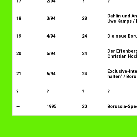
17
2/94
?
?
Dahlin und An
18
3/94
28
Uwe Kamps / 
19
4/94
24
Die neue Boru
Der Effenberg
20
5/94
24
Christian Hoc
Exclusive-Int
21
6/94
24
halten“ / Bor
?
?
?
?
—
1995
20
Borussia-Spe