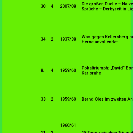
Die großen Duelle – Naive
30.
4
2007/08
Sprüche – Derbyzeit in Li
Was gegen Kellersberg noc
34.
2
1937/38
Herne unvollendet
Pokaltriumph: „David“ Bor
8.
4
1959/60
Karlsruhe
33.
2
1959/60
Bernd Oles im zweiten An
1960/61
11.
2
18 Tage zwischen Triump