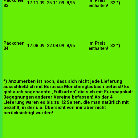
Päckchen
im Preis
17.11.09
25.11.09
8,95
32
*)
33
enthalten!
Päckchen
im Preis
17.08.09
22.08.09
8,95
32
*)
34
enthalten!
*) Anzumerken ist noch, dass sich nicht jede Lieferung
ausschließlich mit Borussia Mönchengladbach befasst! Es
gibt auch sogenannte „Füllkarten“ die sich mit Europapokal-
Begegnungen anderer Vereine befassen! Ab der 4.
Lieferung waren es bis zu 12 Seiten, die man natürlich mit
bezahlt, in der u.a. Übersicht von mir aber nicht
berücksichtigt wurden!