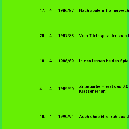
17.
4
1986/87
Nach spätem Trainerwech
20.
4
1987/88
Vom Titelaspiranten zum
18.
4
1988/89
In den letzten beiden Spi
Zitterpartie – erst das 0:0
4.
4
1989/90
Klassenerhalt
10.
4
1990/91
Auch ohne Effe früh aus d