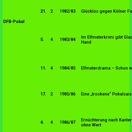
21.
2
1982/83
Glücklos gegen Kölner Fo
DFB-Pokal
Im Elfmeterkrimi gibt Gl
5.
4
1983/84
Hand
11.
4
1984/85
Elfmeterdrama – Schon wi
17.
2
1985/86
Eine „trockene“ Pokalsai
Ernüchterung nach Kanters
4.
4
1986/87
ohne Wert