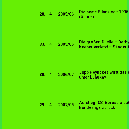
Die beste Bilanz seit 199
28.
4
2005/06
räumen
Die großen Duelle – Derby:
33.
4
2005/06
Keeper verletzt – Sänger 
Jupp Heynckes wirft das
30.
4
2006/07
unter Luhukay
Aufstieg ´08! Borussia sch
29.
4
2007/08
Bundesliga zurück