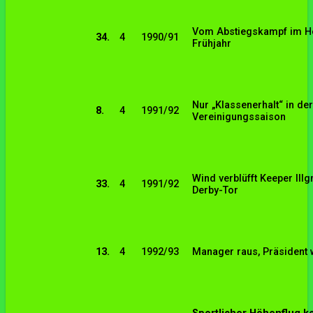
Vom Abstiegskampf im H
34.
4
1990/91
Frühjahr
Nur „Klassenerhalt“ in d
8.
4
1991/92
Vereinigungssaison
Wind verblüfft Keeper Ill
33.
4
1991/92
Derby-Tor
13.
4
1992/93
Manager raus, Präsident 