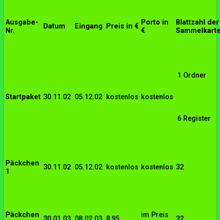
Ausgabe-
Porto in
Blattzahl der
Datum
Eingang
Preis in €
Nr.
€
Sammelkart
1 Ordner
Startpaket
30.11.02
05.12.02
kostenlos
kostenlos
6 Register
Päckchen
30.11.02
05.12.02
kostenlos
kostenlos
32
1
Päckchen
im Preis
30.01.03
08.02.03
8,95
32