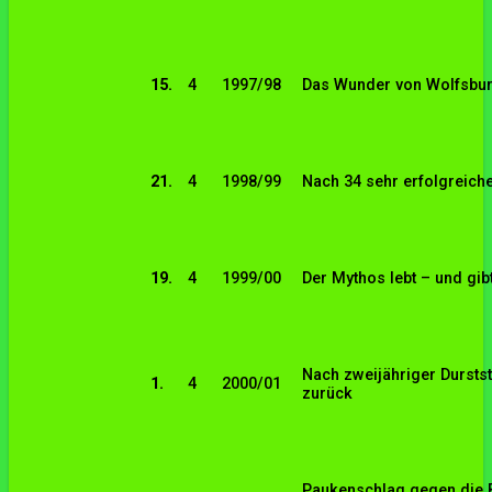
15.
4
1997/98
Das Wunder von Wolfsburg
21.
4
1998/99
Nach 34 sehr erfolgreich
19.
4
1999/00
Der Mythos lebt – und gibt
Nach zweijähriger Durstst
1.
4
2000/01
zurück
Paukenschlag gegen die B