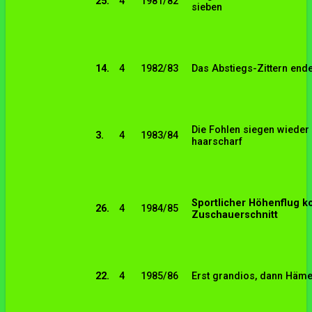
25.
4
1981/82
sieben
14.
4
1982/83
Das Abstiegs-Zittern ende
Die Fohlen siegen wieder 
3.
4
1983/84
haarscharf
Sportlicher Höhenflug ko
26.
4
1984/85
Zuschauerschnitt
22.
4
1985/86
Erst grandios, dann Häme