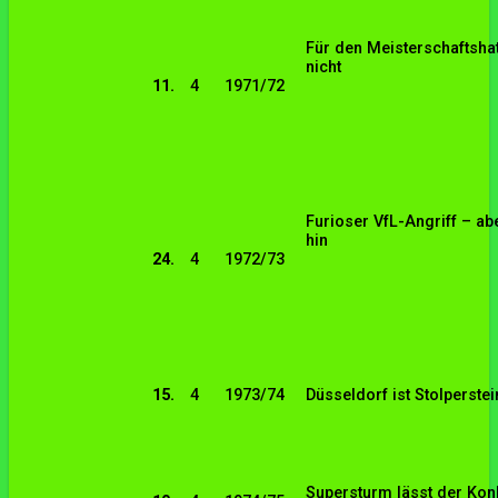
Für den Meisterschaftshat
nicht
11.
4
1971/72
Furioser VfL-Angriff – ab
hin
24.
4
1972/73
15.
4
1973/74
Düsseldorf ist Stolperste
Supersturm lässt der Kon