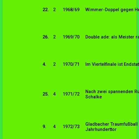
22.
2
1968/69
Wimmer-Doppel gegen He
26.
2
1969/70
Double ade: als Meister r
4.
2
1970/71
Im Viertelfinale ist Endst
Nach zwei spannenden Ru
25.
4
1971/72
Schalke
Gladbacher Traumfußball 
9.
4
1972/73
Jahrhunderttor