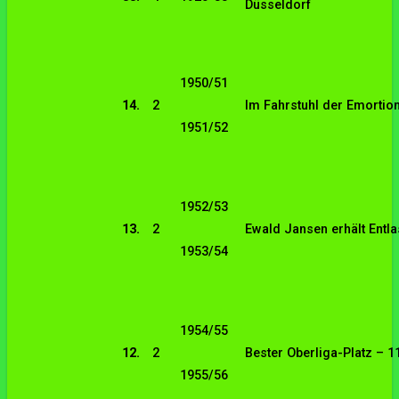
Düsseldorf
1950/51
14.
2
Im Fahrstuhl der Emortio
1951/52
1952/53
13.
2
Ewald Jansen erhält Entl
1953/54
1954/55
12.
2
Bester Oberliga-Platz – 1
1955/56