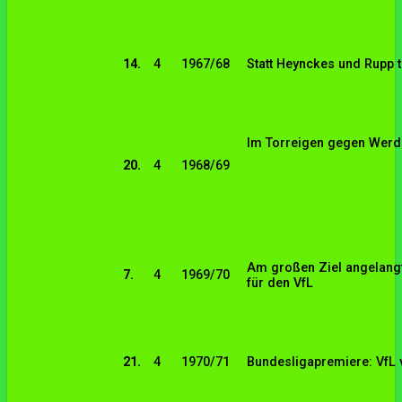
14.
4
1967/68
Statt Heynckes und Rupp 
Im Torreigen gegen Werde
20.
4
1968/69
Am großen Ziel angelangt
7.
4
1969/70
für den VfL
21.
4
1970/71
Bundesligapremiere: VfL v