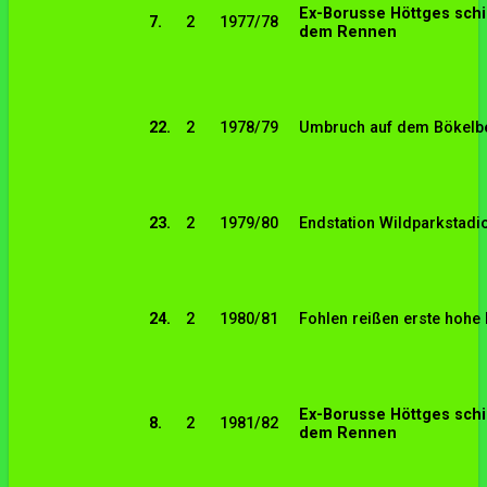
Ex-Borusse Höttges schie
7.
2
1977/78
dem Rennen
22.
2
1978/79
Umbruch auf dem Bökelb
23.
2
1979/80
Endstation Wildparkstadi
24.
2
1980/81
Fohlen reißen erste hohe
Ex-Borusse Höttges schie
8.
2
1981/82
dem Rennen