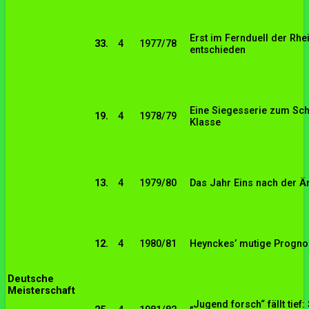
Erst im Fernduell der Rhei
33.
4
1977/78
entschieden
Eine Siegesserie zum Schl
19.
4
1978/79
Klasse
13.
4
1979/80
Das Jahr Eins nach der Ä
12.
4
1980/81
Heynckes’ mutige Progno
Deutsche
Meisterschaft
„Jugend forsch“ fällt tief: