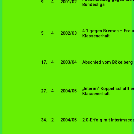
9.
4
2001/02
Bundesliga
4:1 gegen Bremen – Freu
5.
4
2002/03
Klassenerhalt
17.
4
2003/04
Abschied vom Bökelberg 
„Interim“ Köppel schafft 
27.
4
2004/05
Klassenerhalt
34.
2
2004/05
2:0-Erfolg mit Interimsco