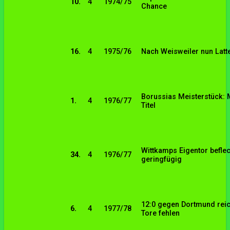
10.
4
1974/75
Chance
16.
4
1975/76
Nach Weisweiler nun Latt
Borussias Meisterstück: M
1.
4
1976/77
Titel
Wittkamps Eigentor befle
34.
4
1976/77
geringfügig
12:0 gegen Dortmund reich
6.
4
1977/78
Tore fehlen