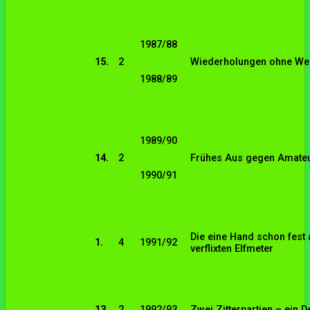
1987/88
15.
2
Wiederholungen ohne We
1988/89
1989/90
14.
2
Frühes Aus gegen Amate
1990/91
Die eine Hand schon fest 
1.
4
1991/92
verflixten Elfmeter
13.
2
1992/93
Zwei Zitterpartien – ein 