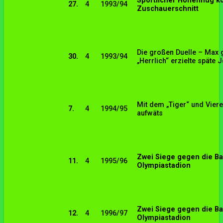
Sportlicher Höhenflug ko
27.
4
1993/94
Zuschauerschnitt
Die großen Duelle – Max g
30.
4
1993/94
„Herrlich“ erzielte späte 
Mit dem „Tiger“ und Viere
7.
4
1994/95
aufwäts
Zwei Siege gegen die Ba
11.
4
1995/96
Olympiastadion
Zwei Siege gegen die Ba
12.
4
1996/97
Olympiastadion