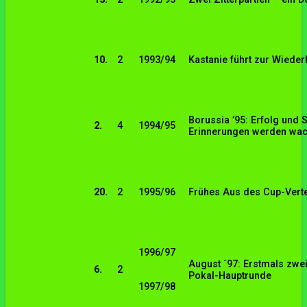
10.
2
1993/94
Kastanie führt zur Wieder
Borussia ’95: Erfolg und 
2.
4
1994/95
Erinnerungen werden wa
20.
2
1995/96
Frühes Aus des Cup-Vert
1996/97
August ´97: Erstmals zwei
6.
2
Pokal-Hauptrunde
1997/98