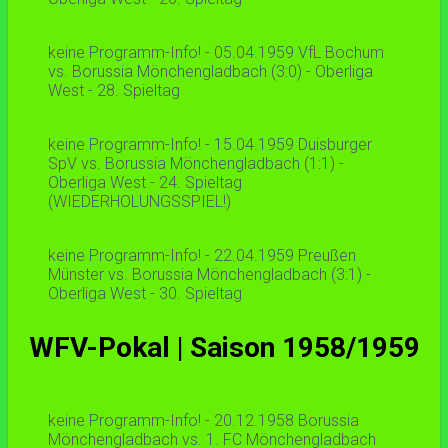
keine Programm-Info! - 05.04.1959 VfL Bochum
vs. Borussia Mönchengladbach (3:0) - Oberliga
West - 28. Spieltag
keine Programm-Info! - 15.04.1959 Duisburger
SpV vs. Borussia Mönchengladbach (1:1) -
Oberliga West - 24. Spieltag
(WIEDERHOLUNGSSPIEL!)
keine Programm-Info! - 22.04.1959 Preußen
Münster vs. Borussia Mönchengladbach (3:1) -
Oberliga West - 30. Spieltag
WFV-Pokal | Saison 1958/1959
keine Programm-Info! - 20.12.1958 Borussia
Mönchengladbach vs. 1. FC Mönchengladbach