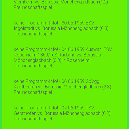
Viernheim vs. Borussia Mönchengladbach (1:2)
Freundschaftsspiel
keine Programm-Info! - 30.05.1959 ESV
Ingolstadt vs. Borussia Mönchengladbach (0:3)
Freundschaftsspiel
keine Programm-Info! - 04.06.1959 Auswahl TSV
Rosenheim 1860/TuS Raubling vs. Borussia
Mönchengladbach (0:3) in Rosenheim
Freundschaftsspiel
keine Programm-Info! - 06.06.1959 SpVgg
Kaufbeuren vs. Borussia Mönchengladbach (2:3)
Freundschaftsspiel
keine Programm-Info! - 07.06.1959 TSV
Gersthofen vs. Borussia Mönchengladbach (0:2)
Freundschaftsspiel