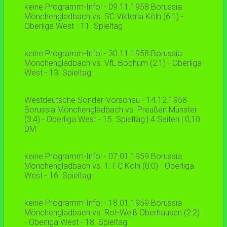
keine Programm-Info! - 09.11.1958 Borussia
Mönchengladbach vs. SC Viktoria Köln (6:1) -
Oberliga West - 11. Spieltag
keine Programm-Info! - 30.11.1958 Borussia
Mönchengladbach vs. VfL Bochum (2:1) - Oberliga
West - 13. Spieltag
Westdeutsche Sonder-Vorschau - 14.12.1958
Borussia Mönchengladbach vs. Preußen Münster
(3:4) - Oberliga West - 15. Spieltag | 4 Seiten | 0,10
DM
keine Programm-Info! - 07.01.1959 Borussia
Mönchengladbach vs. 1. FC Köln (0:0) - Oberliga
West - 16. Spieltag
keine Programm-Info! - 18.01.1959 Borussia
Mönchengladbach vs. Rot-Weiß Oberhausen (2:2)
- Oberliga West - 18. Spieltag