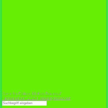
Sammler-Edition „Mythos Borussia“
Familienalbum 2026 | Reiseimpressionen