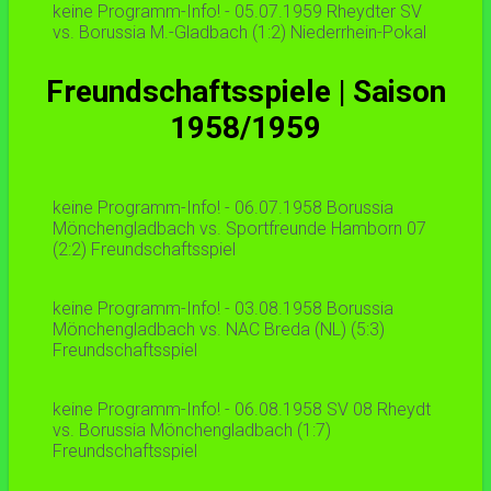
keine Programm-Info! - 05.07.1959 Rheydter SV
vs. Borussia M.-Gladbach (1:2) Niederrhein-Pokal
Freundschaftsspiele | Saison
1958/1959
keine Programm-Info! - 06.07.1958 Borussia
Mönchengladbach vs. Sportfreunde Hamborn 07
(2:2) Freundschaftsspiel
keine Programm-Info! - 03.08.1958 Borussia
Mönchengladbach vs. NAC Breda (NL) (5:3)
Freundschaftsspiel
keine Programm-Info! - 06.08.1958 SV 08 Rheydt
vs. Borussia Mönchengladbach (1:7)
Freundschaftsspiel