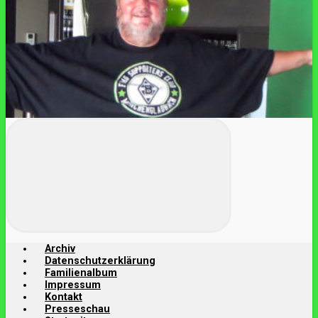
Archiv
Datenschutzerklärung
Familienalbum
Impressum
Kontakt
Presseschau