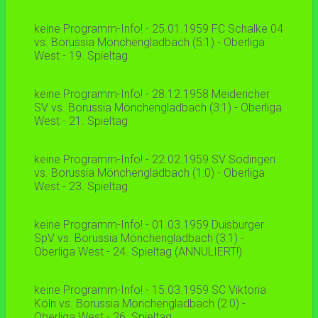
keine Programm-Info! - 25.01.1959 FC Schalke 04
vs. Borussia Mönchengladbach (5:1) - Oberliga
West - 19. Spieltag
keine Programm-Info! - 28.12.1958 Meidericher
SV vs. Borussia Mönchengladbach (3:1) - Oberliga
West - 21. Spieltag
keine Programm-Info! - 22.02.1959 SV Sodingen
vs. Borussia Mönchengladbach (1:0) - Oberliga
West - 23. Spieltag
keine Programm-Info! - 01.03.1959 Duisburger
SpV vs. Borussia Mönchengladbach (3:1) -
Oberliga West - 24. Spieltag (ANNULIERT!)
keine Programm-Info! - 15.03.1959 SC Viktoria
Köln vs. Borussia Mönchengladbach (2:0) -
Oberliga West - 26. Spieltag