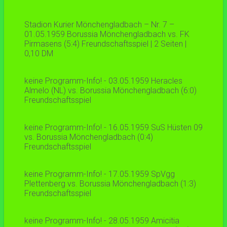
Stadion Kurier Mönchengladbach – Nr. 7 –
01.05.1959 Borussia Mönchengladbach vs. FK
Pirmasens (5:4) Freundschaftsspiel | 2 Seiten |
0,10 DM
keine Programm-Info! - 03.05.1959 Heracles
Almelo (NL) vs. Borussia Mönchengladbach (6:0)
Freundschaftsspiel
keine Programm-Info! - 16.05.1959 SuS Hüsten 09
vs. Borussia Mönchengladbach (0:4)
Freundschaftsspiel
keine Programm-Info! - 17.05.1959 SpVgg
Plettenberg vs. Borussia Mönchengladbach (1:3)
Freundschaftsspiel
keine Programm-Info! - 28.05.1959 Amicitia