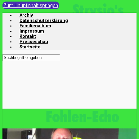
Zum Hauptinhalt springen
Archiv
Datenschutzerklärung
Familienalbum
Impressum
Kontakt
Presseschau
Startseite