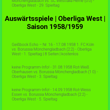
Mönchengladbach vs. SC Westfalia Herne (0:0) -
Oberliga West - 29. Spieltag
Auswärtsspiele | Oberliga West |
Saison 1958/1959
Geißbock Echo – Nr. 16 - 17.08.1958 1. FC Köln
vs. Borussia Mönchengladbach (2:2) - Oberliga
West - 1. Spieltag | 8 Seiten | kostenlos
keine Programm-Info! - 31.08.1958 Rot-Weiß
Oberhausen vs. Borussia Mönchengladbach (1:0) -
Oberliga West - 3. Spieltag
keine Programm-Info! - 14.09.1958 Rot-Weiss
Essen vs. Borussia Mönchengladbach (2:2) -
Oberliga West - 5. Spieltag