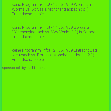
keine Programm-Info! - 10.06.1959 Wormatia
Worms vs. Borussia Mönchengladbach (3:1)
Freundschaftsspiel
keine Programm-Info! - 14.06.1959 Borussia
Mönchengladbach vs. VVV Venlo (1:1) in Kempen
Freundschaftsspiel
keine Programm-Info! - 21.06.1959 Eintracht Bad
Kreuznach vs. Borussia Mönchengladbach (2:1)
Freundschaftsspiel
sponsored by Ralf Lenz