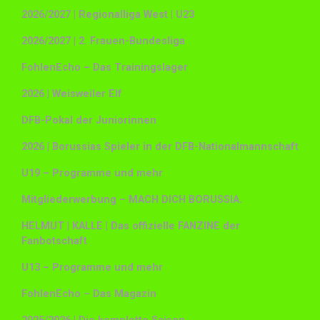
2026/2027 | Regionalliga West | U23
2026/2027 | 2. Frauen-Bundesliga
FohlenEcho – Das Trainingslager
2026 | Weisweiler Elf
DFB-Pokal der Juniorinnen
2026 | Borussias Spieler in der DFB-Nationalmannschaft
U19 – Programme und mehr
Mitgliederwerbung – MACH DICH BORUSSIA.
HELMUT | KALLE | Das offizielle FANZINE der
Fanbotschaft
U13 – Programme und mehr
FohlenEcho – Das Magazin