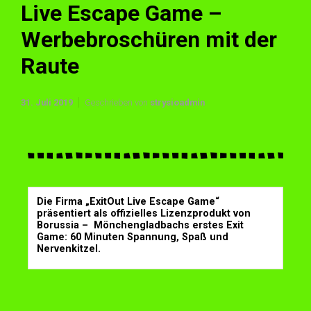
Live Escape Game –
Werbebroschüren mit der
Raute
31. Juli 2019
Geschrieben von
strysioadmin
Die Firma „ExitOut Live Escape Game“
präsentiert als offizielles Lizenzprodukt von
Borussia – Mönchengladbachs erstes Exit
Game: 60 Minuten Spannung, Spaß und
Nervenkitzel.