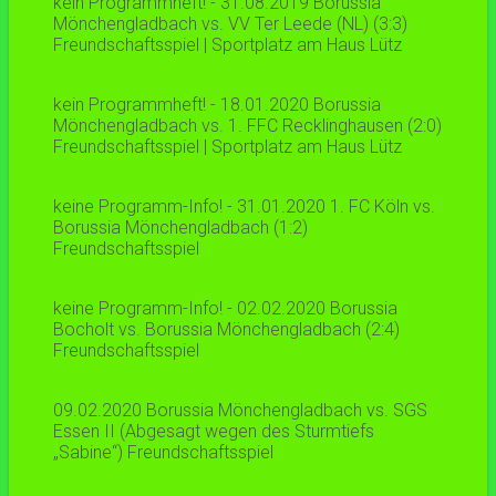
kein Programmheft! - 31.08.2019 Borussia
Mönchengladbach vs. VV Ter Leede (NL) (3:3)
Freundschaftsspiel | Sportplatz am Haus Lütz
kein Programmheft! - 18.01.2020 Borussia
Mönchengladbach vs. 1. FFC Recklinghausen (2:0)
Freundschaftsspiel | Sportplatz am Haus Lütz
keine Programm-Info! - 31.01.2020 1. FC Köln vs.
Borussia Mönchengladbach (1:2)
Freundschaftsspiel
keine Programm-Info! - 02.02.2020 Borussia
Bocholt vs. Borussia Mönchengladbach (2:4)
Freundschaftsspiel
09.02.2020 Borussia Mönchengladbach vs. SGS
Essen II (Abgesagt wegen des Sturmtiefs
„Sabine“) Freundschaftsspiel