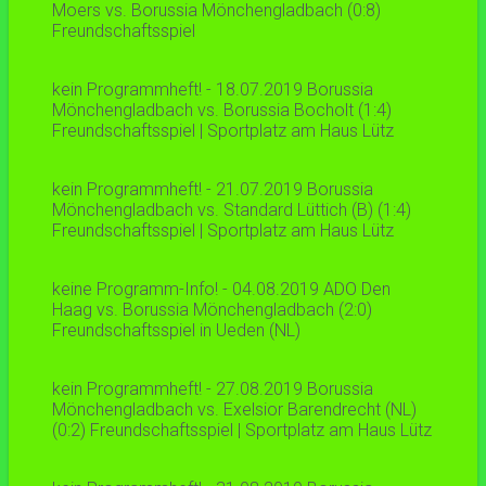
Moers vs. Borussia Mönchengladbach (0:8)
Freundschaftsspiel
kein Programmheft! - 18.07.2019 Borussia
Mönchengladbach vs. Borussia Bocholt (1:4)
Freundschaftsspiel | Sportplatz am Haus Lütz
kein Programmheft! - 21.07.2019 Borussia
Mönchengladbach vs. Standard Lüttich (B) (1:4)
Freundschaftsspiel | Sportplatz am Haus Lütz
keine Programm-Info! - 04.08.2019 ADO Den
Haag vs. Borussia Mönchengladbach (2:0)
Freundschaftsspiel in Ueden (NL)
kein Programmheft! - 27.08.2019 Borussia
Mönchengladbach vs. Exelsior Barendrecht (NL)
(0:2) Freundschaftsspiel | Sportplatz am Haus Lütz