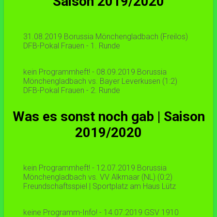
Saison 2019/2020
31.08.2019 Borussia Mönchengladbach (Freilos)
DFB-Pokal Frauen - 1. Runde
kein Programmheft! - 08.09.2019 Borussia
Mönchengladbach vs. Bayer Leverkusen (1:2)
DFB-Pokal Frauen - 2. Runde
Was es sonst noch gab | Saison
2019/2020
kein Programmheft! - 12.07.2019 Borussia
Mönchengladbach vs. VV Alkmaar (NL) (0:2)
Freundschaftsspiel | Sportplatz am Haus Lütz
keine Programm-Info! - 14.07.2019 GSV 1910