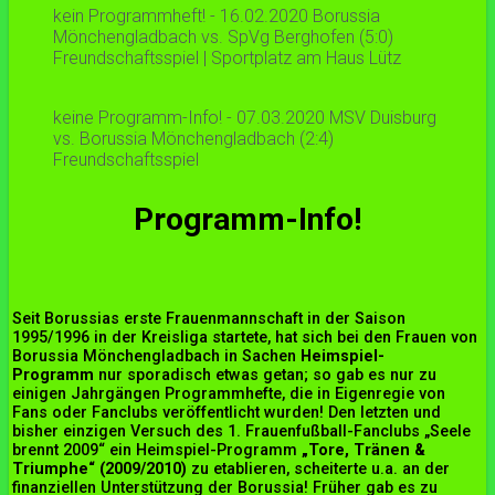
kein Programmheft! - 16.02.2020 Borussia
Mönchengladbach vs. SpVg Berghofen (5:0)
Freundschaftsspiel | Sportplatz am Haus Lütz
keine Programm-Info! - 07.03.2020 MSV Duisburg
vs. Borussia Mönchengladbach (2:4)
Freundschaftsspiel
Programm-Info!
Seit Borussias erste Frauenmannschaft in der Saison
1995/1996 in der Kreisliga startete, hat sich bei den Frauen von
Borussia Mönchengladbach in Sachen
Heimspiel-
Programm
nur sporadisch etwas getan; so gab es nur zu
einigen Jahrgängen Programmhefte, die in Eigenregie von
Fans oder Fanclubs veröffentlicht wurden! Den letzten und
bisher einzigen Versuch des 1. Frauenfußball-Fanclubs „Seele
brennt 2009“ ein Heimspiel-Programm
„Tore, Tränen &
Triumphe“ (2009/2010)
zu etablieren, scheiterte u.a. an der
finanziellen Unterstützung der Borussia! Früher gab es zu