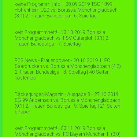
keine Programm-Info! - 28.09.2019 TSG 1899
Hoffenheim U20 vs. Borussia Mönchengladbach
(3:1) 2. Frauen-Bundesliga - 6. Spieltag
kein Programmheft! - 13.10.2019 Borussia
Mönchengladbach vs. FSV Gütersloh (3:1) 2.
Frauen-Bundesliga - 7. Spieltag
FCS News - Frauenpower - 20.10.2019 1. FC
Saarbrücken vs. Borussia Mönchengladbach (4:2)
2. Frauen-Bundesliga - 8. Spieltag | 40 Seiten |
kostenlos
Bäckerjungen-Magazin - Ausgabe 8 - 27.10.2019
SG 99 Andernach vs. Borussia Mönchengladbach
(0:1) 2. Frauen-Bundesliga - 9. Spieltag | 21 Seiten |
ePaper
kein Programmheft! - 03.11.2019 Borussia
Mönchengladbach vs. FC Bayern München II (3:0)