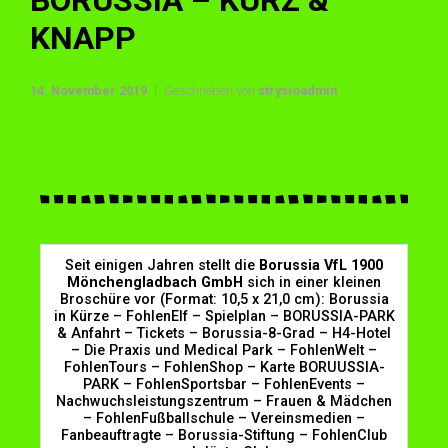
BORUSSIA – KURZ &
KNAPP
14. November 2019
Geschrieben von
strysioadmin
Seit einigen Jahren stellt die
Borussia VfL 1900
Mönchengladbach GmbH
sich in einer kleinen
Broschüre vor (Format: 10,5 x 21,0 cm): Borussia
in Kürze – FohlenElf – Spielplan – BORUSSIA-PARK
& Anfahrt – Tickets – Borussia-8-Grad – H4-Hotel
– Die Praxis und Medical Park – FohlenWelt –
FohlenTours – FohlenShop – Karte BORUUSSIA-
PARK – FohlenSportsbar – FohlenEvents –
Nachwuchsleistungszentrum – Frauen & Mädchen
– FohlenFußballschule – Vereinsmedien –
Fanbeauftragte – Borussia-Stiftung – FohlenClub