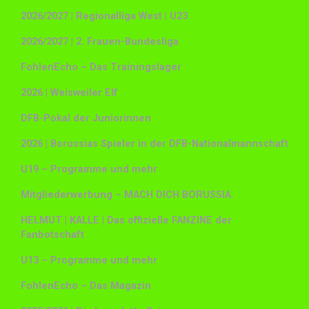
2026/2027 | Regionalliga West | U23
2026/2027 | 2. Frauen-Bundesliga
FohlenEcho – Das Trainingslager
2026 | Weisweiler Elf
DFB-Pokal der Juniorinnen
2026 | Borussias Spieler in der DFB-Nationalmannschaft
U19 – Programme und mehr
Mitgliederwerbung – MACH DICH BORUSSIA.
HELMUT | KALLE | Das offizielle FANZINE der
Fanbotschaft
U13 – Programme und mehr
FohlenEcho – Das Magazin