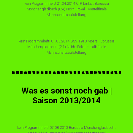
kein Programmheft! 21.04.2014 CfR Links : Borussia
Mönchengladbach (0:4) Ndrh.-Pokal - Viertelfinale
Mannschaftsaufstellung
kein Programmheft! 01.05.2014 GSV 1910 Moers : Borussia
Mönchengladbach (2:1) Ndrh.-Pokal – Halbfinale
Mannschaftsaufstellung
Was es sonst noch gab |
Saison 2013/2014
kein Programmheft! 07.08.2013 Borussia Mönchengladbach :