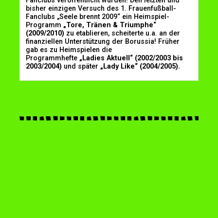
Fanclubs veröffentlicht wurden! Den letzten und
bisher einzigen Versuch des 1. Frauenfußball-
Fanclubs „Seele brennt 2009“ ein Heimspiel-
Programm
„Tore, Tränen & Triumphe“
(2009/2010)
zu etablieren, scheiterte u.a. an der
finanziellen Unterstützung der Borussia! Früher
gab es zu Heimspielen die
Programmhefte
„Ladies Aktuell“ (2002/2003 bis
2003/2004)
und später
„Lady Like“ (2004/2005).