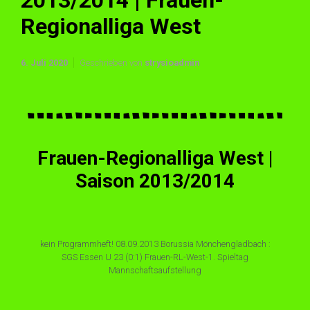
2013/2014 | Frauen-
Regionalliga West
6. Juli 2020
Geschrieben von
strysioadmin
Frauen-Regionalliga West |
Saison 2013/2014
kein Programmheft! 08.09.2013 Borussia Mönchengladbach :
SGS Essen U 23 (0:1) Frauen-RL-West-1. Spieltag
Mannschaftsaufstellung