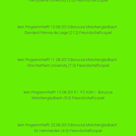
Transylvania University (2:0) Freundschaftsspiel
kein Programmheft! 10.08.2013 Borussia Mönchengladbach :
Standard Fémina de Liège (2:12) Freundschaftsspiel
kein Programmheft! 11.08.2013 Borussia Mönchengladbach :
Ohio Northern University (7:0) Freundschaftsspiel
kein Programmheft! 15.08.2013 1. FC Köln I : Borussia
Mönchengladbach (9:0) Freundschaftsspiel
kein Programmheft! 22.08.2013 Borussia Mönchengladbach :
SV Hemmerden (4:0) Freundschaftsspiel