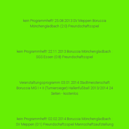
kein Programmheft! 25.08.2013 SV Meppen Borussia
Mönchengladbach (2:0) Freundschaftsspiel
kein Programmheft! 22.11.2013 Borussia Mönchengladbach :
SGS Essen (0:8) Freundschaftsspiel
Veranstaltungsprogramm 03.01.2014 Stadtmeisterschaft
Borussia MG I + II (Turniersieger) Hallenfußball 2013/2014 24
Seiten - kostenlos
kein Programmheft! 02.02.2014 Borussia Mönchengladbach :
SV Meppen (0:1) Freundschaftsspiel Mannschaftsaufstellung