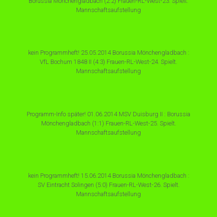
Borussia Mönchengladbach (2:2) Frauen-RL-West-23. Spielt.
Mannschaftsaufstellung
kein Programmheft! 25.05.2014 Borussia Mönchengladbach :
VfL Bochum 1848 II (4:3) Frauen-RL-West-24. Spielt.
Mannschaftsaufstellung
Programm-Info später! 01.06.2014 MSV Duisburg II : Borussia
Mönchengladbach (1:1) Frauen-RL-West-25. Spielt.
Mannschaftsaufstellung
kein Programmheft! 15.06.2014 Borussia Mönchengladbach :
SV Eintracht Solingen (5:0) Frauen-RL-West-26. Spielt.
Mannschaftsaufstellung