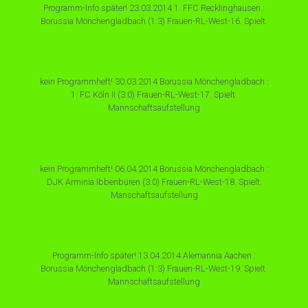
Programm-Info später! 23.03.2014 1. FFC Recklinghausen :
Borussia Mönchengladbach (1:3) Frauen-RL-West-16. Spielt.
kein Programmheft! 30.03.2014 Borussia Mönchengladbach :
1. FC Köln II (3:0) Frauen-RL-West-17. Spielt.
Mannschaftsaufstellung
kein Programmheft! 06.04.2014 Borussia Mönchengladbach :
DJK Arminia Ibbenbüren (3:0) Frauen-RL-West-18. Spielt.
Manschaftsaufstellung
Programm-Info später! 13.04.2014 Alemannia Aachen :
Borussia Mönchengladbach (1:3) Frauen-RL-West-19. Spielt.
Mannschaftsaufstellung