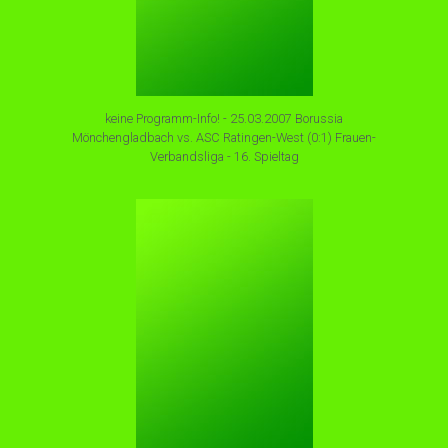
keine Programm-Info! - 25.03.2007 Borussia
Mönchengladbach vs. ASC Ratingen-West (0:1) Frauen-
Verbandsliga - 16. Spieltag