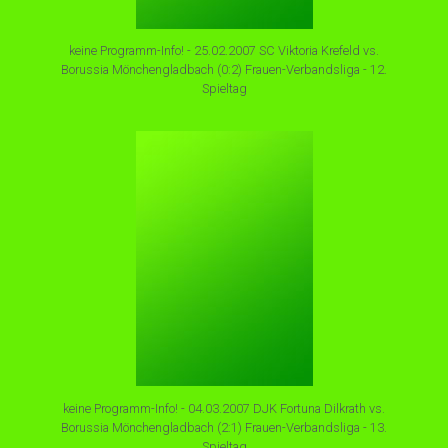
keine Programm-Info! - 25.02.2007 SC Viktoria Krefeld vs.
Borussia Mönchengladbach (0:2) Frauen-Verbandsliga - 12.
Spieltag
keine Programm-Info! - 04.03.2007 DJK Fortuna Dilkrath vs.
Borussia Mönchengladbach (2:1) Frauen-Verbandsliga - 13.
Spieltag