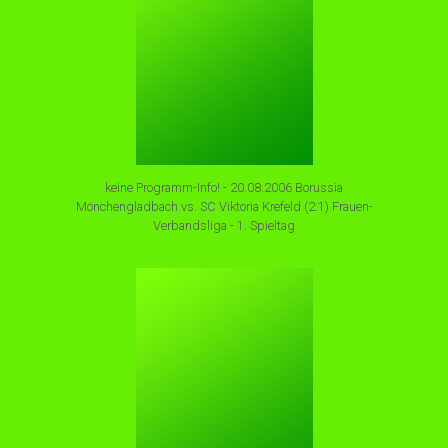
keine Programm-Info! - 20.08.2006 Borussia
Mönchengladbach vs. SC Viktoria Krefeld (2:1) Frauen-
Verbandsliga - 1. Spieltag