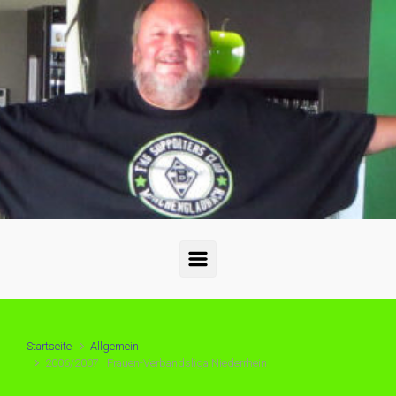
Startseite
Allgemein
2006/2007 | Frauen-Verbandsliga Niederrhein