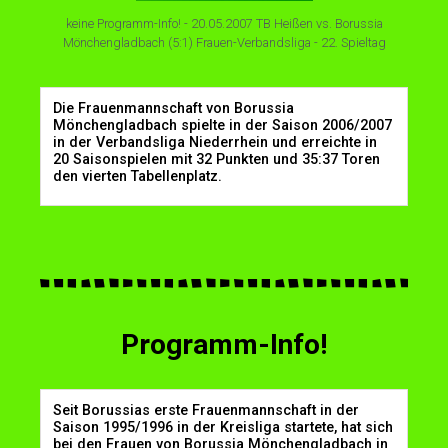
keine Programm-Info! - 20.05.2007 TB Heißen vs. Borussia
Mönchengladbach (5:1) Frauen-Verbandsliga - 22. Spieltag
Die Frauenmannschaft von Borussia
Mönchengladbach spielte in der Saison 2006/2007
in der Verbandsliga Niederrhein und erreichte in
20 Saisonspielen mit 32 Punkten und 35:37 Toren
den vierten Tabellenplatz.
Programm-Info!
Seit Borussias erste Frauenmannschaft in der
Saison 1995/1996 in der Kreisliga startete, hat sich
bei den Frauen von Borussia Mönchengladbach in