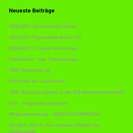
Neueste Beiträge
2026/2027 | Die komplette Saison
2026/2027 | Regionalliga West | U23
2026/2027 | 2. Frauen-Bundesliga
FohlenEcho – Das Trainingslager
2026 | Weisweiler Elf
DFB-Pokal der Juniorinnen
2026 | Borussias Spieler in der DFB-Nationalmannschaft
U19 – Programme und mehr
Mitgliederwerbung – MACH DICH BORUSSIA.
HELMUT | KALLE | Das offizielle FANZINE der
Fanbotschaft