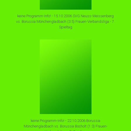
keine Programm-Info! - 15.10.2006 SVG Neuss-Weissenberg
vs. Borussia Mönchengladbach (3:5) Frauen-Verbandsliga - 7.
Spieltag
keine Programm-Info! - 22.10.2006 Borussia
Mönchengladbach vs. Borussia Bocholt (1:3) Frauen-