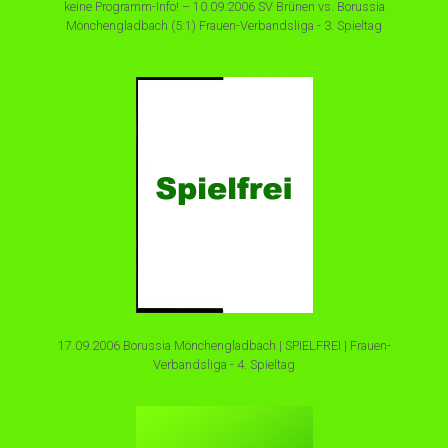
keine Programm-Info! – 10.09.2006 SV Brünen vs. Borussia
Mönchengladbach (5:1) Frauen-Verbandsliga - 3. Spieltag
17.09.2006 Borussia Mönchengladbach | SPIELFREI | Frauen-
Verbandsliga - 4. Spieltag