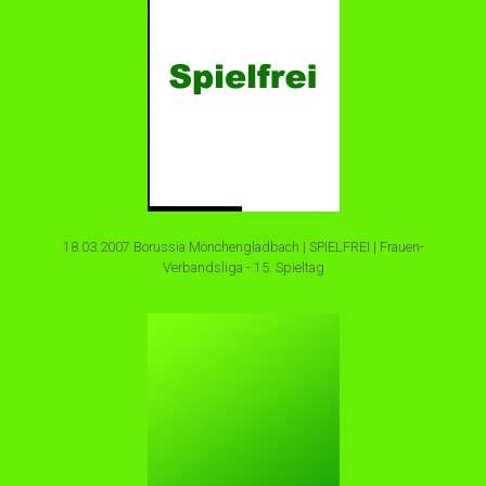
18.03.2007 Borussia Mönchengladbach | SPIELFREI | Frauen-
Verbandsliga - 15. Spieltag