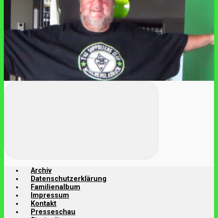
Archiv
Datenschutzerklärung
Familienalbum
Impressum
Kontakt
Presseschau