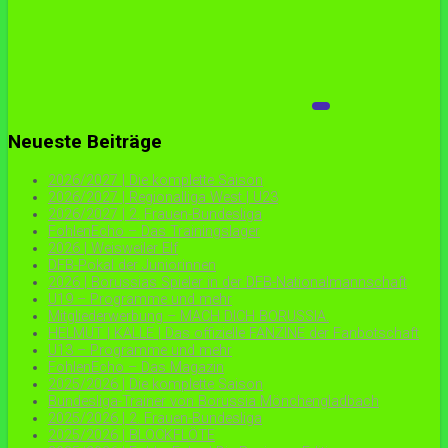
Neueste Beiträge
2026/2027 | Die komplette Saison
2026/2027 | Regionalliga West | U23
2026/2027 | 2. Frauen-Bundesliga
FohlenEcho – Das Trainingslager
2026 | Weisweiler Elf
DFB-Pokal der Juniorinnen
2026 | Borussias Spieler in der DFB-Nationalmannschaft
U19 – Programme und mehr
Mitgliederwerbung – MACH DICH BORUSSIA.
HELMUT | KALLE | Das offizielle FANZINE der Fanbotschaft
U13 – Programme und mehr
FohlenEcho – Das Magazin
2025/2026 | Die komplette Saison
Bundesliga-Trainer von Borussia Mönchengladbach
2025/2026 | 2. Frauen-Bundesliga
2025/2026 | BLOCKFLÖTE