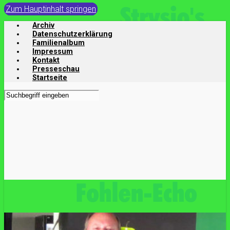
Zum Hauptinhalt springen
Archiv
Datenschutzerklärung
Familienalbum
Impressum
Kontakt
Presseschau
Startseite