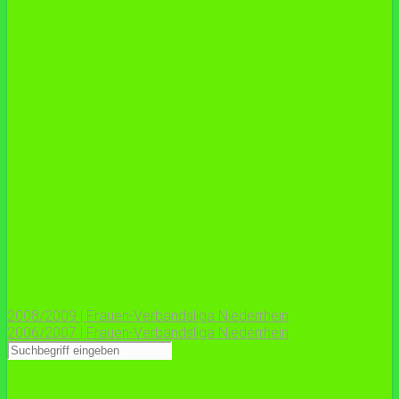
2008/2009 | Frauen-Verbandsliga Niederrhein
2006/2007 | Frauen-Verbandsliga Niederrhein