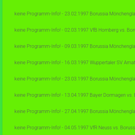
keine Programm-Info! - 23.02.1997 Borussia Mönchenglad
keine Programm-Info! - 02.03.1997 VfB Homberg vs. Boru
keine Programm-Info! - 09.03.1997 Borussia Mönchenglad
keine Programm-Info! - 16.03.1997 Wuppertaler SV Amate
keine Programm-Info! - 23.03.1997 Borussia Mönchengladb
keine Programm-Info! - 13.04.1997 Bayer Dormagen vs. B
keine Programm-Info! - 27.04.1997 Borussia Mönchengladb
keine Programm-Info! - 04.05.1997 VfR Neuss vs. Boruss