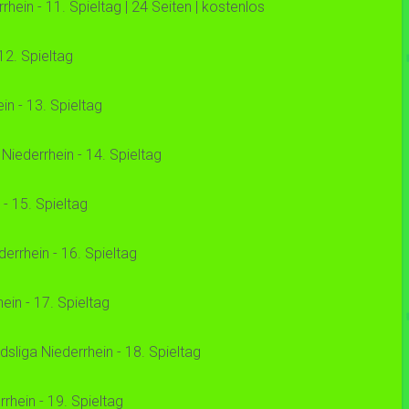
in - 11. Spieltag | 24 Seiten | kostenlos
2. Spieltag
n - 13. Spieltag
iederrhein - 14. Spieltag
- 15. Spieltag
rrhein - 16. Spieltag
in - 17. Spieltag
liga Niederrhein - 18. Spieltag
hein - 19. Spieltag