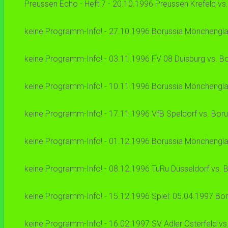
Preussen Echo - Heft 7 - 20.10.1996 Preussen Krefeld vs.
keine Programm-Info! - 27.10.1996 Borussia Mönchenglad
keine Programm-Info! - 03.11.1996 FV 08 Duisburg vs. Bo
keine Programm-Info! - 10.11.1996 Borussia Mönchenglad
keine Programm-Info! - 17.11.1996 VfB Speldorf vs. Boru
keine Programm-Info! - 01.12.1996 Borussia Mönchengladb
keine Programm-Info! - 08.12.1996 TuRu Düsseldorf vs. 
keine Programm-Info! - 15.12.1996 Spiel: 05.04.1997 Bor
keine Programm-Info! - 16.02.1997 SV Adler Osterfeld vs