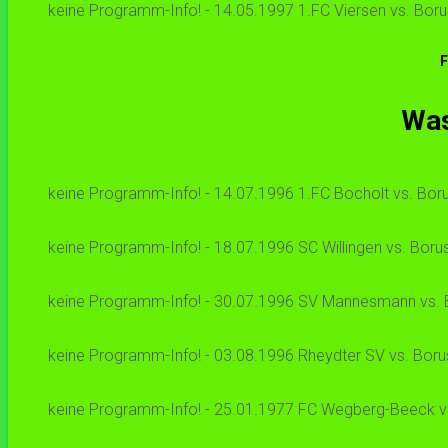
keine Programm-Info! - 14.05.1997 1.FC Viersen vs. Bor
F
Was
keine Programm-Info! - 14.07.1996 1.FC Bocholt vs. Boru
keine Programm-Info! - 18.07.1996 SC Willingen vs. Bor
keine Programm-Info! - 30.07.1996 SV Mannesmann vs. 
keine Programm-Info! - 03.08.1996 Rheydter SV vs. Bor
keine Programm-Info! - 25.01.1977 FC Wegberg-Beeck v