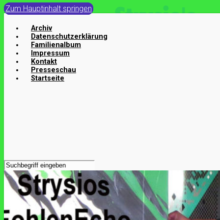
Zum Hauptinhalt springen
Archiv
Datenschutzerklärung
Familienalbum
Impressum
Kontakt
Presseschau
Startseite