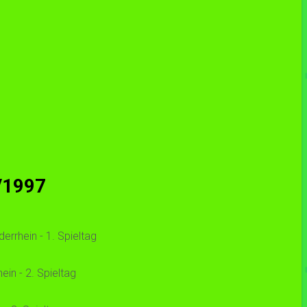
/1997
rrhein - 1. Spieltag
in - 2. Spieltag