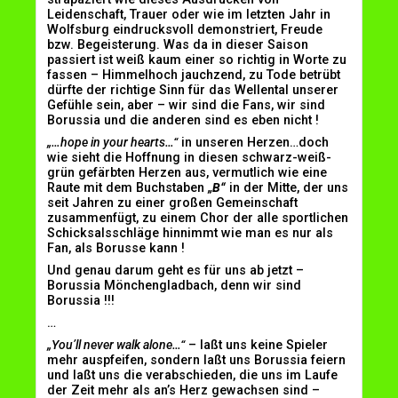
Leidenschaft, Trauer oder wie im letzten Jahr in
Wolfsburg eindrucksvoll demonstriert, Freude
bzw. Begeisterung. Was da in dieser Saison
passiert ist weiß kaum einer so richtig in Worte zu
fassen – Himmelhoch jauchzend, zu Tode betrübt
dürfte der richtige Sinn für das Wellental unserer
Gefühle sein, aber – wir sind die Fans, wir sind
Borussia und die anderen sind es eben nicht !
„…hope in your hearts…“
in unseren Herzen…doch
wie sieht die Hoffnung in diesen schwarz-weiß-
grün gefärbten Herzen aus, vermutlich wie eine
Raute mit dem Buchstaben
„B“
in der Mitte, der uns
seit Jahren zu einer großen Gemeinschaft
zusammenfügt, zu einem Chor der alle sportlichen
Schicksalsschläge hinnimmt wie man es nur als
Fan, als Borusse kann !
Und genau darum geht es für uns ab jetzt –
Borussia Mönchengladbach, denn wir sind
Borussia !!!
…
„You’ll never walk alone…“
– laßt uns keine Spieler
mehr auspfeifen, sondern laßt uns Borussia feiern
und laßt uns die verabschieden, die uns im Laufe
der Zeit mehr als an’s Herz gewachsen sind –