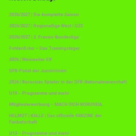
2026/2027 | Die komplette Saison
2026/2027 | Regionalliga West | U23
2026/2027 | 2. Frauen-Bundesliga
FohlenEcho – Das Trainingslager
2026 | Weisweiler Elf
DFB-Pokal der Juniorinnen
2026 | Borussias Spieler in der DFB-Nationalmannschaft
U19 – Programme und mehr
Mitgliederwerbung – MACH DICH BORUSSIA.
HELMUT | KALLE | Das offizielle FANZINE der
Fanbotschaft
U13 – Programme und mehr