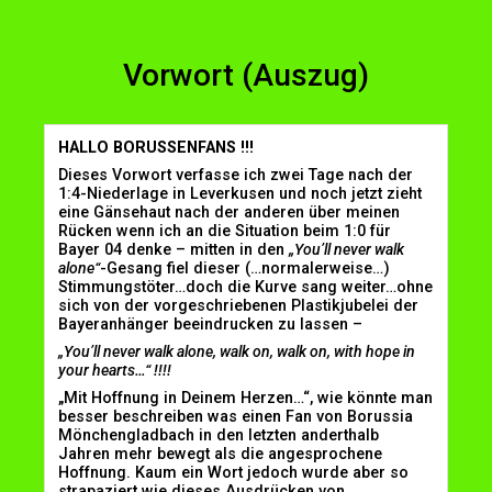
Vorwort (Auszug)
HALLO BORUSSENFANS !!!
Dieses Vorwort verfasse ich zwei Tage nach der
1:4-Niederlage in Leverkusen und noch jetzt zieht
eine Gänsehaut nach der anderen über meinen
Rücken wenn ich an die Situation beim 1:0 für
Bayer 04 denke – mitten in den
„You’ll never walk
alone“
-Gesang fiel dieser (…normalerweise…)
Stimmungstöter…doch die Kurve sang weiter…ohne
sich von der vorgeschriebenen Plastikjubelei der
Bayeranhänger beeindrucken zu lassen –
„You’ll never walk alone, walk on, walk on, with hope in
your hearts…“ !!!!
„Mit Hoffnung in Deinem Herzen…“, wie könnte man
besser beschreiben was einen Fan von Borussia
Mönchengladbach in den letzten anderthalb
Jahren mehr bewegt als die angesprochene
Hoffnung. Kaum ein Wort jedoch wurde aber so
strapaziert wie dieses Ausdrücken von