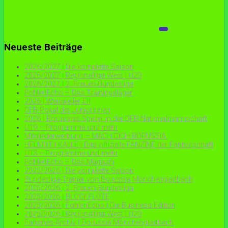
Neueste Beiträge
2026/2027 | Die komplette Saison
2026/2027 | Regionalliga West | U23
2026/2027 | 2. Frauen-Bundesliga
FohlenEcho – Das Trainingslager
2026 | Weisweiler Elf
DFB-Pokal der Juniorinnen
2026 | Borussias Spieler in der DFB-Nationalmannschaft
U19 – Programme und mehr
Mitgliederwerbung – MACH DICH BORUSSIA.
HELMUT | KALLE | Das offizielle FANZINE der Fanbotschaft
U13 – Programme und mehr
FohlenEcho – Das Magazin
2025/2026 | Die komplette Saison
Bundesliga-Trainer von Borussia Mönchengladbach
2025/2026 | 2. Frauen-Bundesliga
2025/2026 | BLOCKFLÖTE
2025/2026 | FohlenEcho | Die Business-Edition
2025/2026 | Regionalliga West | U23
Fanzines-Archiv | Borussia Mönchengladbach