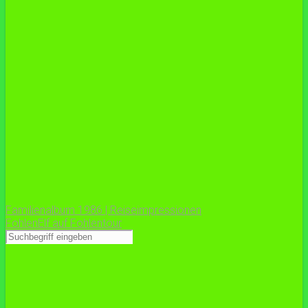
Familienalbum 1986 | Reiseimpressionen
FohlenElf auf Fohlentour