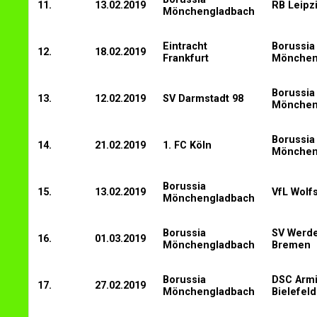
11.
13.02.2019
RB Leipz
Mönchengladbach
Eintracht
Borussia
12.
18.02.2019
Frankfurt
Mönchen
Borussia
13.
12.02.2019
SV Darmstadt 98
Mönchen
Borussia
14.
21.02.2019
1. FC Köln
Mönchen
Borussia
15.
13.02.2019
VfL Wolf
Mönchengladbach
Borussia
SV Werd
16.
01.03.2019
Mönchengladbach
Bremen
Borussia
DSC Armi
17.
27.02.2019
Mönchengladbach
Bielefeld