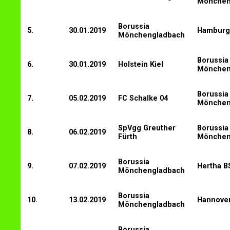
Mönchen
Borussia
5.
30.01.2019
Hamburg
Mönchengladbach
Borussia
6.
30.01.2019
Holstein Kiel
Mönchen
Borussia
7.
05.02.2019
FC Schalke 04
Mönchen
SpVgg Greuther
Borussia
8.
06.02.2019
Fürth
Mönchen
Borussia
9.
07.02.2019
Hertha B
Mönchengladbach
Borussia
10.
13.02.2019
Hannover
Mönchengladbach
Borussia