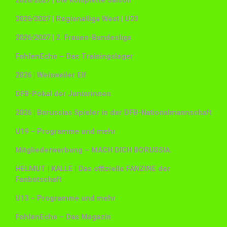
2026/2027 | Die komplette Saison
2026/2027 | Regionalliga West | U23
2026/2027 | 2. Frauen-Bundesliga
FohlenEcho – Das Trainingslager
2026 | Weisweiler Elf
DFB-Pokal der Juniorinnen
2026 | Borussias Spieler in der DFB-Nationalmannschaft
U19 – Programme und mehr
Mitgliederwerbung – MACH DICH BORUSSIA.
HELMUT | KALLE | Das offizielle FANZINE der
Fanbotschaft
U13 – Programme und mehr
FohlenEcho – Das Magazin