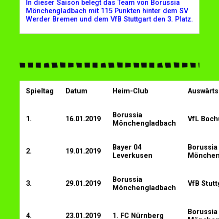
In dieser Saison belegt das Team von Borussia
Mönchengladbach mit 115 Punkten hinter dem SV
Werder Bremen und dem VfB Stuttgart den 3. Platz.
Spieltag
Datum
Heim-Club
Auswärts
Borussia
1.
16.01.2019
VfL Boc
Mönchengladbach
Bayer 04
Borussia
2.
19.01.2019
Leverkusen
Mönchen
Borussia
3.
29.01.2019
VfB Stutt
Mönchengladbach
Borussia
4.
23.01.2019
1. FC Nürnberg