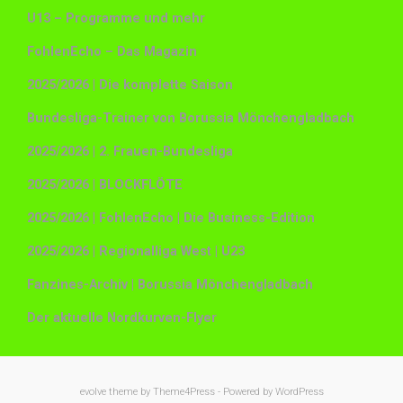
U13 – Programme und mehr
FohlenEcho – Das Magazin
2025/2026 | Die komplette Saison
Bundesliga-Trainer von Borussia Mönchengladbach
2025/2026 | 2. Frauen-Bundesliga
2025/2026 | BLOCKFLÖTE
2025/2026 | FohlenEcho | Die Business-Edition
2025/2026 | Regionalliga West | U23
Fanzines-Archiv | Borussia Mönchengladbach
Der aktuelle Nordkurven-Flyer
evolve
theme by Theme4Press - Powered by
WordPress