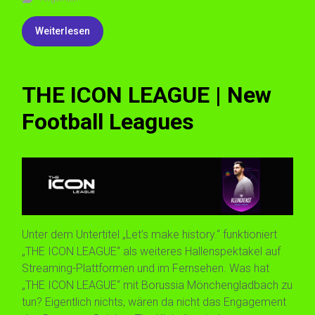
Weiterlesen
THE ICON LEAGUE | New
Football Leagues
Unter dem Untertitel „Let’s make history.“ funktioniert
„THE ICON LEAGUE“ als weiteres Hallenspektakel auf
Streaming-Plattformen und im Fernsehen. Was hat
„THE ICON LEAGUE“ mit Borussia Mönchengladbach zu
tun? Eigentlich nichts, wären da nicht das Engagement