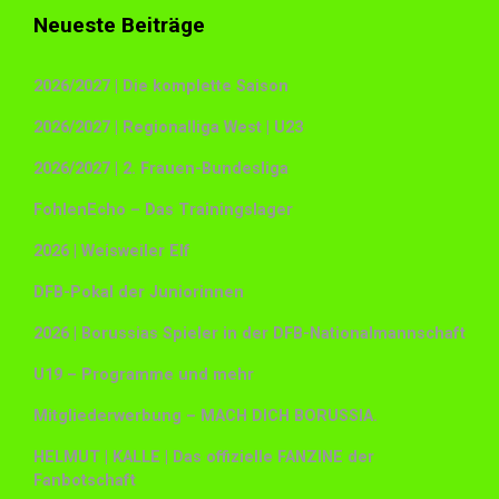
Neueste Beiträge
2026/2027 | Die komplette Saison
2026/2027 | Regionalliga West | U23
2026/2027 | 2. Frauen-Bundesliga
FohlenEcho – Das Trainingslager
2026 | Weisweiler Elf
DFB-Pokal der Juniorinnen
2026 | Borussias Spieler in der DFB-Nationalmannschaft
U19 – Programme und mehr
Mitgliederwerbung – MACH DICH BORUSSIA.
HELMUT | KALLE | Das offizielle FANZINE der
Fanbotschaft