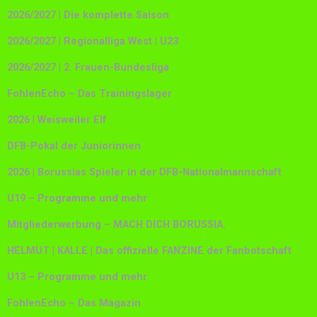
2026/2027 | Die komplette Saison
2026/2027 | Regionalliga West | U23
2026/2027 | 2. Frauen-Bundesliga
FohlenEcho – Das Trainingslager
2026 | Weisweiler Elf
DFB-Pokal der Juniorinnen
2026 | Borussias Spieler in der DFB-Nationalmannschaft
U19 – Programme und mehr
Mitgliederwerbung – MACH DICH BORUSSIA.
HELMUT | KALLE | Das offizielle FANZINE der Fanbotschaft
U13 – Programme und mehr
FohlenEcho – Das Magazin