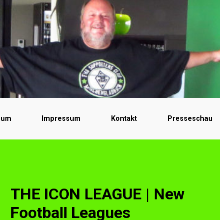
bum
Impressum
Kontakt
Presseschau
THE ICON LEAGUE | New
Football Leagues