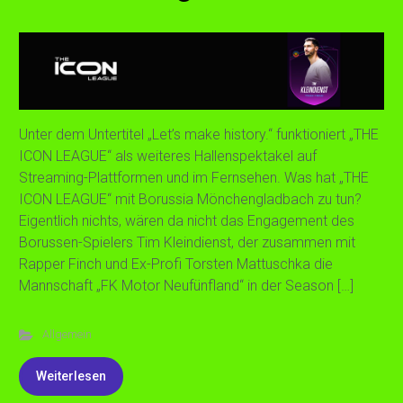
Unter dem Untertitel „Let’s make history.“ funktioniert „THE
ICON LEAGUE“ als weiteres Hallenspektakel auf
Streaming-Plattformen und im Fernsehen. Was hat „THE
ICON LEAGUE“ mit Borussia Mönchengladbach zu tun?
Eigentlich nichts, wären da nicht das Engagement des
Borussen-Spielers Tim Kleindienst, der zusammen mit
Rapper Finch und Ex-Profi Torsten Mattuschka die
Mannschaft „FK Motor Neufünfland“ in der Season […]
Allgemein
Weiterlesen