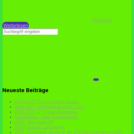
Allgemein
Weiterlesen
Neueste Beiträge
2026/2027 | Die komplette Saison
2026/2027 | Regionalliga West | U23
2026/2027 | 2. Frauen-Bundesliga
FohlenEcho – Das Trainingslager
2026 | Weisweiler Elf
DFB-Pokal der Juniorinnen
2026 | Borussias Spieler in der DFB-Nationalmannschaft