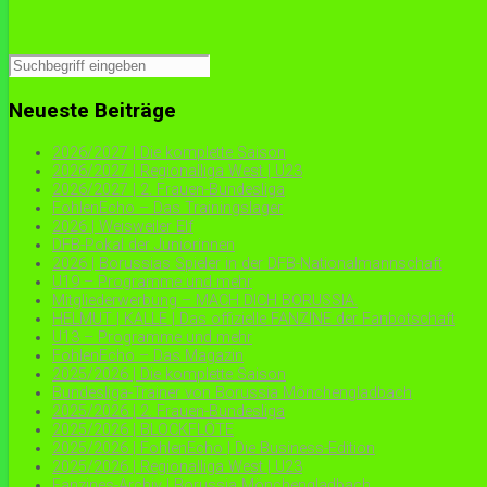
Neueste Beiträge
2026/2027 | Die komplette Saison
2026/2027 | Regionalliga West | U23
2026/2027 | 2. Frauen-Bundesliga
FohlenEcho – Das Trainingslager
2026 | Weisweiler Elf
DFB-Pokal der Juniorinnen
2026 | Borussias Spieler in der DFB-Nationalmannschaft
U19 – Programme und mehr
Mitgliederwerbung – MACH DICH BORUSSIA.
HELMUT | KALLE | Das offizielle FANZINE der Fanbotschaft
U13 – Programme und mehr
FohlenEcho – Das Magazin
2025/2026 | Die komplette Saison
Bundesliga-Trainer von Borussia Mönchengladbach
2025/2026 | 2. Frauen-Bundesliga
2025/2026 | BLOCKFLÖTE
2025/2026 | FohlenEcho | Die Business-Edition
2025/2026 | Regionalliga West | U23
Fanzines-Archiv | Borussia Mönchengladbach