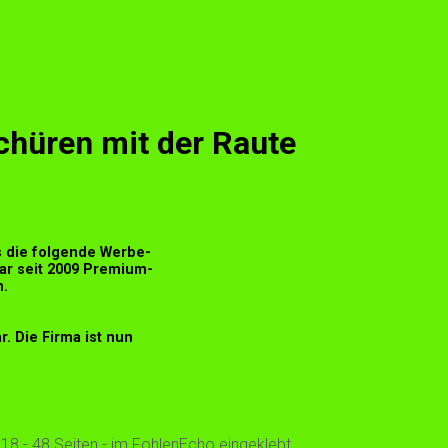
chüren mit der Raute
s die folgende Werbe-
ar seit 2009 Premium-
.
. Die Firma ist nun
18 - 48 Seiten - im FohlenEcho eingeklebt