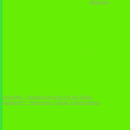
Allgemein
Postbank – Werbebroschüren mit der Raute
gladbach** – Menschen, Fußball, Zeitgeschehen