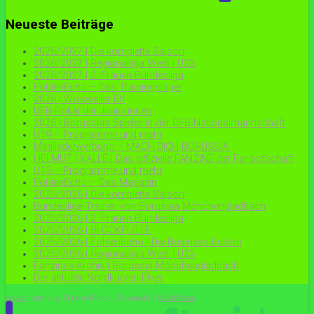
Neueste Beiträge
2026/2027 | Die komplette Saison
2026/2027 | Regionalliga West | U23
2026/2027 | 2. Frauen-Bundesliga
FohlenEcho – Das Trainingslager
2026 | Weisweiler Elf
DFB-Pokal der Juniorinnen
2026 | Borussias Spieler in der DFB-Nationalmannschaft
U19 – Programme und mehr
Mitgliederwerbung – MACH DICH BORUSSIA.
HELMUT | KALLE | Das offizielle FANZINE der Fanbotschaft
U13 – Programme und mehr
FohlenEcho – Das Magazin
2025/2026 | Die komplette Saison
Bundesliga-Trainer von Borussia Mönchengladbach
2025/2026 | 2. Frauen-Bundesliga
2025/2026 | BLOCKFLÖTE
2025/2026 | FohlenEcho | Die Business-Edition
2025/2026 | Regionalliga West | U23
Fanzines-Archiv | Borussia Mönchengladbach
Der aktuelle Nordkurven-Flyer
evolve
theme by Theme4Press - Powered by
WordPress