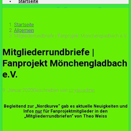
Startseite
Startseite
Allgemein
Mitgliederrundbriefe | Fanprojekt Mönchengladbach e.V.
Mitgliederrundbriefe |
Fanprojekt Mönchengladbach
e.V.
9. Januar 2020
Geschrieben von
strysioadmin
Begleitend zur „Nordkurve“ gab es aktuelle Neuigkeiten und
Infos
nur
für Fanprojektmitglieder in den
„Mitgliederrundbriefen“ von Theo Weiss