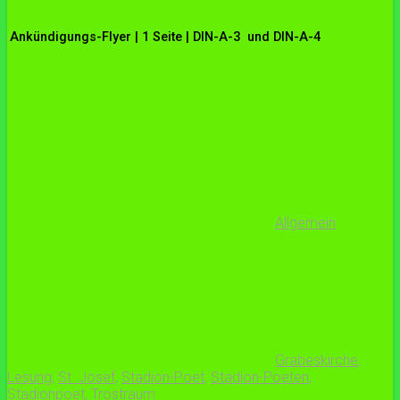
Ankündigungs-Flyer | 1 Seite | DIN-A-3 und DIN-A-4
Allgemein
Grabeskirche
,
Lesung
,
St. Josef
,
Stadion-Poet
,
Stadion-Poeten
,
Stadionpoet
,
Trostraum