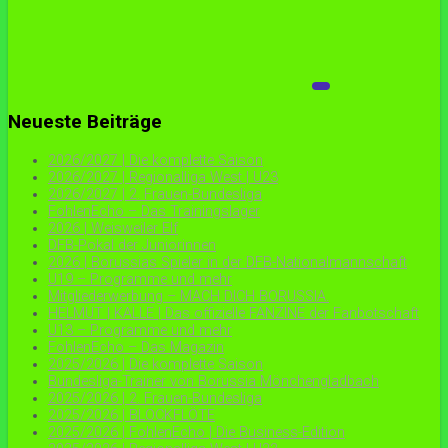
Neueste Beiträge
2026/2027 | Die komplette Saison
2026/2027 | Regionalliga West | U23
2026/2027 | 2. Frauen-Bundesliga
FohlenEcho – Das Trainingslager
2026 | Weisweiler Elf
DFB-Pokal der Juniorinnen
2026 | Borussias Spieler in der DFB-Nationalmannschaft
U19 – Programme und mehr
Mitgliederwerbung – MACH DICH BORUSSIA.
HELMUT | KALLE | Das offizielle FANZINE der Fanbotschaft
U13 – Programme und mehr
FohlenEcho – Das Magazin
2025/2026 | Die komplette Saison
Bundesliga-Trainer von Borussia Mönchengladbach
2025/2026 | 2. Frauen-Bundesliga
2025/2026 | BLOCKFLÖTE
2025/2026 | FohlenEcho | Die Business-Edition