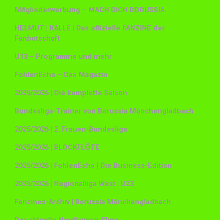
Mitgliederwerbung – MACH DICH BORUSSIA.
HELMUT | KALLE | Das offizielle FANZINE der
Fanbotschaft
U13 – Programme und mehr
FohlenEcho – Das Magazin
2025/2026 | Die komplette Saison
Bundesliga-Trainer von Borussia Mönchengladbach
2025/2026 | 2. Frauen-Bundesliga
2025/2026 | BLOCKFLÖTE
2025/2026 | FohlenEcho | Die Business-Edition
2025/2026 | Regionalliga West | U23
Fanzines-Archiv | Borussia Mönchengladbach