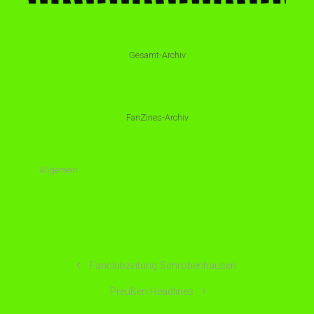
Gesamt-Archiv
FanZines-Archiv
Allgemein
Fanclubzeitung Schrobenhausen
Preußen Headlines