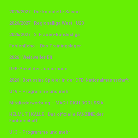
2026/2027 | Die komplette Saison
2026/2027 | Regionalliga West | U23
2026/2027 | 2. Frauen-Bundesliga
FohlenEcho – Das Trainingslager
2026 | Weisweiler Elf
DFB-Pokal der Juniorinnen
2026 | Borussias Spieler in der DFB-Nationalmannschaft
U19 – Programme und mehr
Mitgliederwerbung – MACH DICH BORUSSIA.
HELMUT | KALLE | Das offizielle FANZINE der
Fanbotschaft
U13 – Programme und mehr