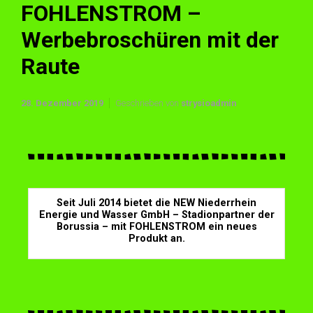
FOHLENSTROM –
Werbebroschüren mit der
Raute
28. Dezember 2019
Geschrieben von
strysioadmin
Seit Juli 2014 bietet die NEW Niederrhein
Energie und Wasser GmbH – Stadionpartner der
Borussia – mit FOHLENSTROM ein neues
Produkt an.