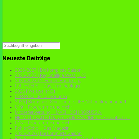
Neueste Beiträge
2026/2027 | Die komplette Saison
2026/2027 | Regionalliga West | U23
2026/2027 | 2. Frauen-Bundesliga
FohlenEcho – Das Trainingslager
2026 | Weisweiler Elf
DFB-Pokal der Juniorinnen
2026 | Borussias Spieler in der DFB-Nationalmannschaft
U19 – Programme und mehr
Mitgliederwerbung – MACH DICH BORUSSIA.
HELMUT | KALLE | Das offizielle FANZINE der Fanbotschaft
U13 – Programme und mehr
FohlenEcho – Das Magazin
2025/2026 | Die komplette Saison
Bundesliga-Trainer von Borussia Mönchengladbach