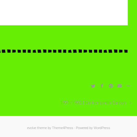
1991/1992 | Die komplette Saison
evolve
theme by Theme4Press - Powered by
WordPress