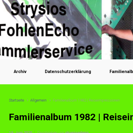
Archiv
Datenschutzerklärung
Familienal
Startseite
Allgemein
Familienalbum 1982 | Reiseimpressionen
Familienalbum 1982 | Reise
19. Juni 2020
Geschrieben von
strysioadmin