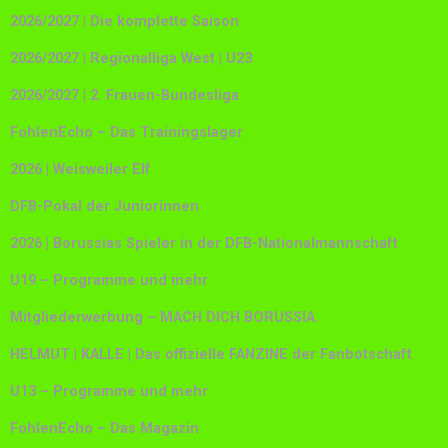
2026/2027 | Die komplette Saison
2026/2027 | Regionalliga West | U23
2026/2027 | 2. Frauen-Bundesliga
FohlenEcho – Das Trainingslager
2026 | Weisweiler Elf
DFB-Pokal der Juniorinnen
2026 | Borussias Spieler in der DFB-Nationalmannschaft
U19 – Programme und mehr
Mitgliederwerbung – MACH DICH BORUSSIA.
HELMUT | KALLE | Das offizielle FANZINE der Fanbotschaft
U13 – Programme und mehr
FohlenEcho – Das Magazin