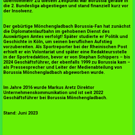
übernommen! Zu diesem Zeitpunkt war Borussia gerade in
die 2. Bundesliga abgestiegen und stand finanziell kurz vor
der Insolvenz.
Der gebürtige Mönchengladbach Borussia-Fan hat zunächst
die Diplomatenlaufbahn im gehobenen Dienst des
Auswärtigen Amtes verfolgt! Später studierte er Politik und
Geschichte in Köln, um seinen beruflichen Aufstieg
vorzubereiten. Als Sportreporter bei der Rheinischen Post
erhielt er ein Volontariat und später eine Redakteursstelle
in der Sportredaktion, bevor er von Stephan Schippers – bis
2024 Geschäftsführer, der ebenfalls 1999 zu Borussia kam –
als Pressesprecher und Leiter der Medienabteilung von
Borussia Mönchengladbach abgeworben wurde.
Im Jahre 2016 wurde Markus Aretz Direktor
Unternehmenskommunikation und ist seit 2022
Geschäftsführer bei Borussia Mönchengladbach.
Stand: Juni 2023