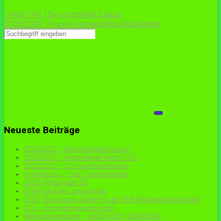
1946/1947 | Die komplette Saison
2008/2009 | Frauen-Verbandsliga Niederrhein
Neueste Beiträge
2026/2027 | Die komplette Saison
2026/2027 | Regionalliga West | U23
2026/2027 | 2. Frauen-Bundesliga
FohlenEcho – Das Trainingslager
2026 | Weisweiler Elf
DFB-Pokal der Juniorinnen
2026 | Borussias Spieler in der DFB-Nationalmannschaft
U19 – Programme und mehr
Mitgliederwerbung – MACH DICH BORUSSIA.