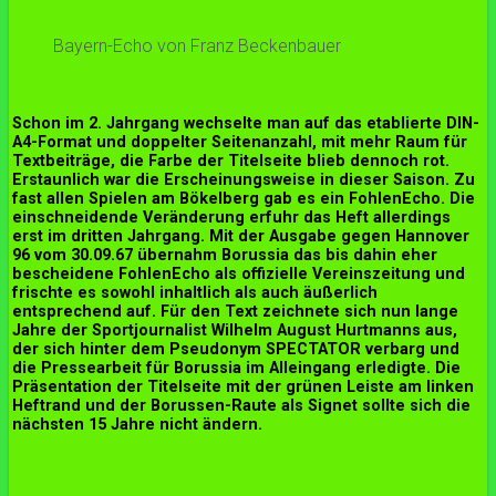
Bayern-Echo von Franz Beckenbauer
Schon im 2. Jahrgang wechselte man auf das etablierte DIN-
A4-Format und doppelter Seitenanzahl, mit mehr Raum für
Textbeiträge, die Farbe der Titelseite blieb dennoch rot.
Erstaunlich war die Erscheinungsweise in dieser Saison. Zu
fast allen Spielen am Bökelberg gab es ein FohlenEcho. Die
einschneidende Veränderung erfuhr das Heft allerdings
erst im dritten Jahrgang. Mit der Ausgabe gegen Hannover
96 vom 30.09.67 übernahm Borussia das bis dahin eher
bescheidene FohlenEcho als offizielle Vereinszeitung und
frischte es sowohl inhaltlich als auch äußerlich
entsprechend auf. Für den Text zeichnete sich nun lange
Jahre der Sportjournalist Wilhelm August Hurtmanns aus,
der sich hinter dem Pseudonym SPECTATOR verbarg und
die Pressearbeit für Borussia im Alleingang erledigte. Die
Präsentation der Titelseite mit der grünen Leiste am linken
Heftrand und der Borussen-Raute als Signet sollte sich die
nächsten 15 Jahre nicht ändern.