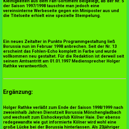
Kleinigkeiten aus dem Fan-Sortiment beigelegt, ab der Nr. 5
der Saison 1997/1998 tauschte man jedoch eine
vereinsinterne Werbeseite gegen ein Miniposter aus und
die Titelseite erhielt eine spezielle Stempelung.
Ein neues Zeitalter in Punkto Programmgestaltung ließ
Borussia nun im Februar 1998 anbrechen. Seit der Nr. 13
erscheint das Fohlen-Echo komplett in Farbe und wurde
vollkommen neu gestaltet. Für die Redaktion ist derweil seit
seinem Amtsantritt am 01.01.1997 Mediensprecher Holger
Rathke verantwortlich.
Ergänzung:
Holger Rathke verläßt zum Ende der Saison 1998/1999 nach
zweieinhalb Jahren Dienstzeit Borussia Mönchengladbach
und wechselt zum Eishockeyclub Kölner Haie. Der ebenso
redegewandte wie gut informierte Kölner
wird wohl eine
große Lücke bei der Borussia hinterlassen. Als 23jähriger