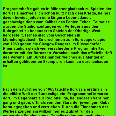
Programmhefte gab es in Mönchengladbach zu Spielen der
Borussia nachweislich schon kurz nach dem Kriege, keines
davon bewies jedoch eine längere Lebensdauer,
geschweige denn vom Kaliber des Fohlen Echos. Teilweise
wurden die Stadionzeitungen von Verlegern aus dem
Ruhrgebiet zu besonderen Spielen der Oberliga West
hergestellt, fernab also vom Geschehen in
Mönchengladbach. So erschienen zum Europapokalspiel
von 1960 gegen die Glasgow Rangers im Düsseldorfer
Rheinstadion gleich vier verschiedene Programmhefte,
darunter mit der Borussen-Vorschau auch das offizielle Heft
des Vereins. Ein Durcheinander, welches aus Mangel an
erhalten gebliebenen Exemplaren kaum zu durchschauen
ist.
Nach dem Aufstieg von 1965 tauchte Borussia erstmals in
die elitäre Welt der Bundesliga ein. Programmhefte waren
dort, im Gegensatz zur Regionalliga, bei anderen Vereinen
gang und gäbe, oftmals von den Stars der jeweiligen Klubs
herausgegeben und vertrieben. Durch die Einnahmen der
Werbeanzeigen ein willkommenes Zubrot für den
umgarnten Spieler, zumal Gehaltszahlungen noch einer