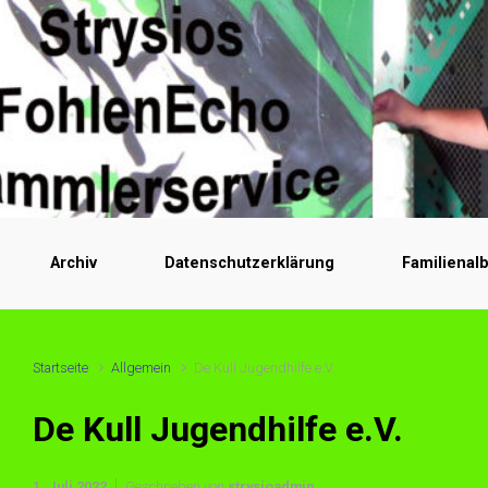
Archiv
Datenschutzerklärung
Familienal
Startseite
Allgemein
De Kull Jugendhilfe e.V.
De Kull Jugendhilfe e.V.
1. Juli 2022
Geschrieben von
strysioadmin