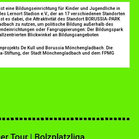
t eine Bildungseinrichtung für Kinder und Jugendliche in
es Lernort Stadion e.V., der an 17 verschiedenen Standorten
st es dabei, die Attraktivität des Standort BORUSSIA-PARK
dbach zu nutzen, um politische Bildung außerhalb des
gendeinrichtungen oder Fangruppierungen: Der Bildungspark
llzentrierten Blickwinkel an Bildungsangeboten
nprojekts De Kull und Borussia Mönchengladbach. Die
ssia-Stiftung, der Stadt Mönchengladbach und dem FPMG
er Tour | Bolzplatzliga