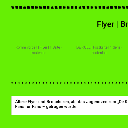
Flyer | 
Komm vorbei! | Flyer | 1 Seite -
DE KULL | Postkarte | 1 Seite -
kostenlos
kostenlos
Ältere Flyer und Broschüren, als das Jugendzentrum „De K
Fans für Fans – getragen wurde.