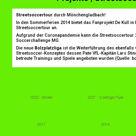
Streetsoccertour
durch Mönchengladbach!
In den Sommerferien 2014 bietet das Fanprojekt De Kull i
Streetsoccertour an.
Aufgrund der Coronapandemie kann die Streetsoccertour 2020
Soccerchallenge MG.
Die neue
Bolzplatzliga
ist die Weiterführung des ebenfalls
Streetsoccer-Konzeptes dessen Pate VfL-Kapitän Lars Stind
betreute Trainings und Spiele angeboten wurden (Quelle: b
2022 - Sticker
2021 - 2-seitiger Flyer
2017
2016