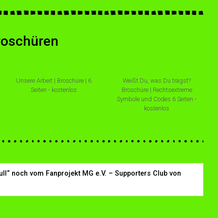
Broschüren
Unsere Arbeit | Broschüre | 6
Weißt Du, was Du trägst?
Seiten - kostenlos
Broschüre | Rechtsextreme
Symbole und Codes 6 Seiten -
kostenlos
ull“ noch vom Fanprojekt MG e.V. – Supporters Club von