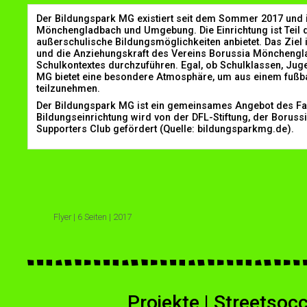
Der Bildungspark MG existiert seit dem Sommer 2017 und is
Mönchengladbach und Umgebung. Die Einrichtung ist Teil d
außerschulische Bildungsmöglichkeiten anbietet. Das Ziel i
und die Anziehungskraft des Vereins Borussia Mönchengla
Schulkontextes durchzuführen. Egal, ob Schulklassen, Ju
MG bietet eine besondere Atmosphäre, um aus einem fußba
teilzunehmen.
Der Bildungspark MG ist ein gemeinsames Angebot des Fa
Bildungseinrichtung wird von der DFL-Stiftung, der Boru
Supporters Club gefördert (Quelle: bildungsparkmg.de).
Flyer | 6 Seiten | 2017
Projekte | Streetsocc