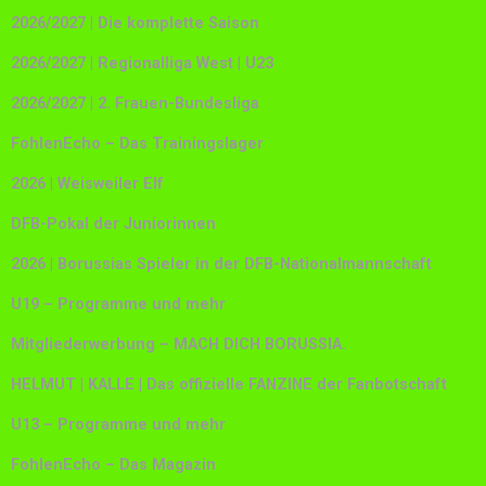
2026/2027 | Die komplette Saison
2026/2027 | Regionalliga West | U23
2026/2027 | 2. Frauen-Bundesliga
FohlenEcho – Das Trainingslager
2026 | Weisweiler Elf
DFB-Pokal der Juniorinnen
2026 | Borussias Spieler in der DFB-Nationalmannschaft
U19 – Programme und mehr
Mitgliederwerbung – MACH DICH BORUSSIA.
HELMUT | KALLE | Das offizielle FANZINE der Fanbotschaft
U13 – Programme und mehr
FohlenEcho – Das Magazin