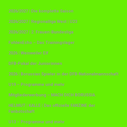
2026/2027 | Die komplette Saison
2026/2027 | Regionalliga West | U23
2026/2027 | 2. Frauen-Bundesliga
FohlenEcho – Das Trainingslager
2026 | Weisweiler Elf
DFB-Pokal der Juniorinnen
2026 | Borussias Spieler in der DFB-Nationalmannschaft
U19 – Programme und mehr
Mitgliederwerbung – MACH DICH BORUSSIA.
HELMUT | KALLE | Das offizielle FANZINE der
Fanbotschaft
U13 – Programme und mehr