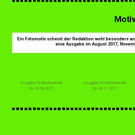
Moti
Ein Fotomotiv scheint der Redaktion wohl besonders ans
eine Ausgabe im August 2017, Novem
Ausgabe 78 Wochenende
Ausgabe 92 Wochenende
18.-20.08.2017
24.-26.11.2017