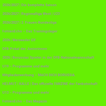
2026/2027 | Die komplette Saison
2026/2027 | Regionalliga West | U23
2026/2027 | 2. Frauen-Bundesliga
FohlenEcho – Das Trainingslager
2026 | Weisweiler Elf
DFB-Pokal der Juniorinnen
2026 | Borussias Spieler in der DFB-Nationalmannschaft
U19 – Programme und mehr
Mitgliederwerbung – MACH DICH BORUSSIA.
HELMUT | KALLE | Das offizielle FANZINE der Fanbotschaft
U13 – Programme und mehr
FohlenEcho – Das Magazin