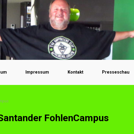
bum
Impressum
Kontakt
Presseschau
ampus
m Santander FohlenCampus