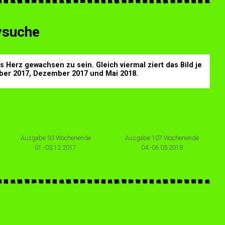
vsuche
 Herz gewachsen zu sein. Gleich viermal ziert das Bild je
ber 2017, Dezember 2017 und Mai 2018.
Ausgabe 93 Wochenende
Ausgabe 107 Wochenende
01.-03.12.2017
04.-06.05.2018