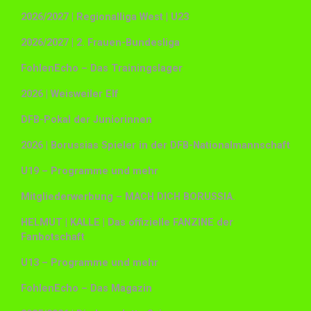
2026/2027 | Regionalliga West | U23
2026/2027 | 2. Frauen-Bundesliga
FohlenEcho – Das Trainingslager
2026 | Weisweiler Elf
DFB-Pokal der Juniorinnen
2026 | Borussias Spieler in der DFB-Nationalmannschaft
U19 – Programme und mehr
Mitgliederwerbung – MACH DICH BORUSSIA.
HELMUT | KALLE | Das offizielle FANZINE der
Fanbotschaft
U13 – Programme und mehr
FohlenEcho – Das Magazin