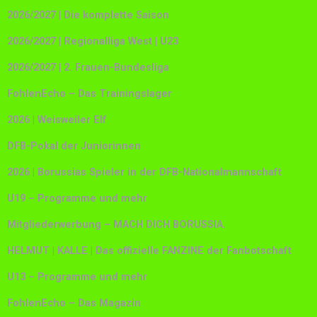
2026/2027 | Die komplette Saison
2026/2027 | Regionalliga West | U23
2026/2027 | 2. Frauen-Bundesliga
FohlenEcho – Das Trainingslager
2026 | Weisweiler Elf
DFB-Pokal der Juniorinnen
2026 | Borussias Spieler in der DFB-Nationalmannschaft
U19 – Programme und mehr
Mitgliederwerbung – MACH DICH BORUSSIA.
HELMUT | KALLE | Das offizielle FANZINE der Fanbotschaft
U13 – Programme und mehr
FohlenEcho – Das Magazin