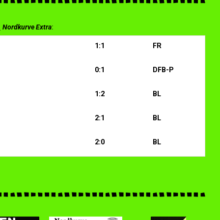
e
Nordkurve Extra
:
1:1
FR
0:1
DFB-P
1:2
BL
2:1
BL
2:0
BL