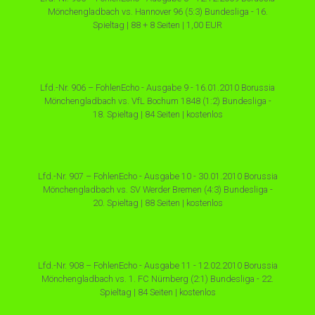
Mönchengladbach vs. Hannover 96 (5:3) Bundesliga - 16.
Spieltag | 88 + 8 Seiten | 1,00 EUR
Lfd.-Nr. 906 – FohlenEcho - Ausgabe 9 - 16.01.2010 Borussia
Mönchengladbach vs. VfL Bochum 1848 (1:2) Bundesliga -
18. Spieltag | 84 Seiten | kostenlos
Lfd.-Nr. 907 – FohlenEcho - Ausgabe 10 - 30.01.2010 Borussia
Mönchengladbach vs. SV Werder Bremen (4:3) Bundesliga -
20. Spieltag | 88 Seiten | kostenlos
Lfd.-Nr. 908 – FohlenEcho - Ausgabe 11 - 12.02.2010 Borussia
Mönchengladbach vs. 1. FC Nürnberg (2:1) Bundesliga - 22.
Spieltag | 84 Seiten | kostenlos