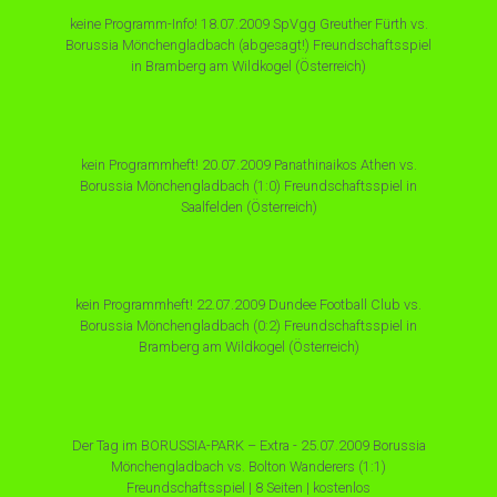
keine Programm-Info! 18.07.2009 SpVgg Greuther Fürth vs.
Borussia Mönchengladbach (abgesagt!) Freundschaftsspiel
in Bramberg am Wildkogel (Österreich)
kein Programmheft! 20.07.2009 Panathinaikos Athen vs.
Borussia Mönchengladbach (1:0) Freundschaftsspiel in
Saalfelden (Österreich)
kein Programmheft! 22.07.2009 Dundee Football Club vs.
Borussia Mönchengladbach (0:2) Freundschaftsspiel in
Bramberg am Wildkogel (Österreich)
Der Tag im BORUSSIA-PARK – Extra - 25.07.2009 Borussia
Mönchengladbach vs. Bolton Wanderers (1:1)
Freundschaftsspiel | 8 Seiten | kostenlos