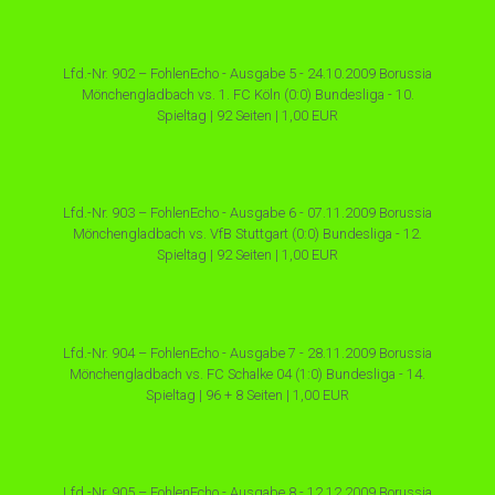
Lfd.-Nr. 902 – FohlenEcho - Ausgabe 5 - 24.10.2009 Borussia
Mönchengladbach vs. 1. FC Köln (0:0) Bundesliga - 10.
Spieltag | 92 Seiten | 1,00 EUR
Lfd.-Nr. 903 – FohlenEcho - Ausgabe 6 - 07.11.2009 Borussia
Mönchengladbach vs. VfB Stuttgart (0:0) Bundesliga - 12.
Spieltag | 92 Seiten | 1,00 EUR
Lfd.-Nr. 904 – FohlenEcho - Ausgabe 7 - 28.11.2009 Borussia
Mönchengladbach vs. FC Schalke 04 (1:0) Bundesliga - 14.
Spieltag | 96 + 8 Seiten | 1,00 EUR
Lfd.-Nr. 905 – FohlenEcho - Ausgabe 8 - 12.12.2009 Borussia