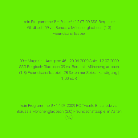
kein Programmheft! – Poster! - 12.07.09 SSG Bergisch-
Gladbach 09 vs. Borussia Mönchengladbach (1:3)
Freundschaftsspiel
09er Magazin - Ausgabe 46 - 20.06.2009 Spiel: 12.07.2009
SSG Bergisch-Gladbach 09 vs. Borussia Mönchengladbach
(1:3) Freundschaftsspiel | 28 Seiten nur Spielankündigung |
1,00 EUR
kein Programmheft! - 14.07.2009 FC Twente Enschede vs.
Borussia Mönchengladbach (2:0) Freundschaftsspiel in Aalten
(NL)