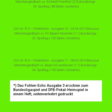
Mönchengladbach vs. Eintracht Frankfurt (2:0) Bundesliga -
30. Spieltag | 88 Seiten | kostenlos
Lfd.-Nr. 913 – FohlenEcho - Ausgabe 16 - 24.04.2010 Borussia
Mönchengladbach vs. FC Bayern München (1:1) Bundesliga -
32. Spieltag | 100 Seiten | kostenlos
Lfd.-Nr. 914 – FohlenEcho - Ausgabe 17 - 08.05.2010 Borussia
Mönchengladbach vs. Bayer 04 Leverkusen (1:1) Bundesliga -
34. Spieltag | 100 Seiten | kostenlos
*) Das Fohlen-Echo Ausgabe 3 erschien zum
Bundesligaspiel und DFB-Pokal-Heimspiel in
einem Heft, seitenverkehrt gedruckt.