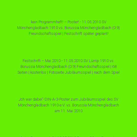
kein Programmheft! – Poster! - 11.05.2010 SV
Mönchengladbach 1910 vs. Borussia Mönchengladbach (0:9)
Freundschaftsspiel | Festschrift später geplant!
Festschrift – Mai 2010 - 11.05.2010 SV Lürrip 1910 vs.
Borussia Mönchengladbach (0:9) Freundschaftsspiel | 68
Seiten | kostenlos | Fotoseite Jubiläumsspiel | nach dem Spiel
„Ich war dabei“-DIN-A-3-Poster zum Jubiläumsspiel des SV
Mönchengladbach 1910 e.V. vs. Borussia Mönchengladbach
am 11. Mai 2010