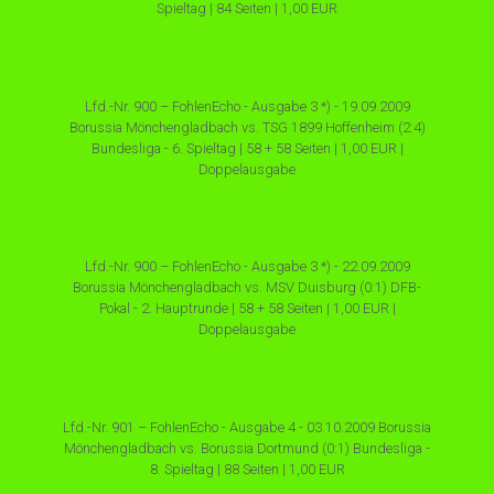
Spieltag | 84 Seiten | 1,00 EUR
Lfd.-Nr. 900 – FohlenEcho - Ausgabe 3 *) - 19.09.2009
Borussia Mönchengladbach vs. TSG 1899 Hoffenheim (2:4)
Bundesliga - 6. Spieltag | 58 + 58 Seiten | 1,00 EUR |
Doppelausgabe
Lfd.-Nr. 900 – FohlenEcho - Ausgabe 3 *) - 22.09.2009
Borussia Mönchengladbach vs. MSV Duisburg (0:1) DFB-
Pokal - 2. Hauptrunde | 58 + 58 Seiten | 1,00 EUR |
Doppelausgabe
Lfd.-Nr. 901 – FohlenEcho - Ausgabe 4 - 03.10.2009 Borussia
Mönchengladbach vs. Borussia Dortmund (0:1) Bundesliga -
8. Spieltag | 88 Seiten | 1,00 EUR