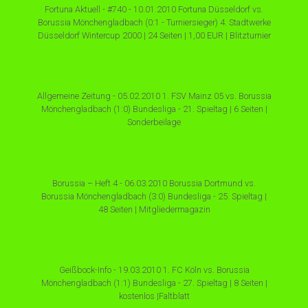
Fortuna Aktuell - #740 - 10.01.2010 Fortuna Düsseldorf vs.
Borussia Mönchengladbach (0:1 - Turniersieger) 4. Stadtwerke
Düsseldorf Wintercup 2000 | 24 Seiten | 1,00 EUR | Blitzturnier
Allgemeine Zeitung - 05.02.2010 1. FSV Mainz 05 vs. Borussia
Mönchengladbach (1:0) Bundesliga - 21. Spieltag | 6 Seiten |
Sonderbeilage
Borussia – Heft 4 - 06.03.2010 Borussia Dortmund vs.
Borussia Mönchengladbach (3:0) Bundesliga - 25. Spieltag |
48 Seiten | Mitgliedermagazin
Geißbock-Info - 19.03.2010 1. FC Köln vs. Borussia
Mönchengladbach (1:1) Bundesliga - 27. Spieltag | 8 Seiten |
kostenlos |Faltblatt