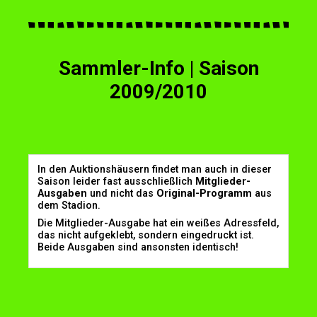
Sammler-Info | Saison
2009/2010
In den Auktionshäusern findet man auch in dieser
Saison leider fast ausschließlich
Mitglieder-
Ausgaben
und nicht das
Original-Programm
aus
dem Stadion.
Die Mitglieder-Ausgabe hat ein weißes Adressfeld,
das nicht aufgeklebt, sondern eingedruckt ist.
Beide Ausgaben sind ansonsten identisch!