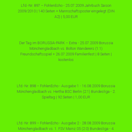
Lfd.-Nr. 897 – FohlenEcho - 25.07.2009 Jahrbuch Saison
2009/2010 | 140 Seiten + Mannschaftsposter eingelegt (DIN
A2) | 5,00 EUR
Der Tag im BORUSSIA-PARK – Extra - 25.07.2009 Borussia
Mönchengladbach vs. Bolton Wanderers (1:1)
Freundschaftsspiel + 26.07.2009 Familienfest | 8 Seiten |
kostenlos
Lfd.-Nr. 898 – FohlenEcho - Ausgabe 1 - 16.08.2009 Borussia
Mönchengladbach vs. Hertha BSC Berlin (2:1) Bundesliga - 2.
Spieltag | 92 Seiten | 1,00 EUR
Lfd.-Nr. 899 – FohlenEcho - Ausgabe 2 - 28.08.2009 Borussia
Mönchengladbach vs. 1. FSV Mainz 05 (2:0) Bundesliga - 4.