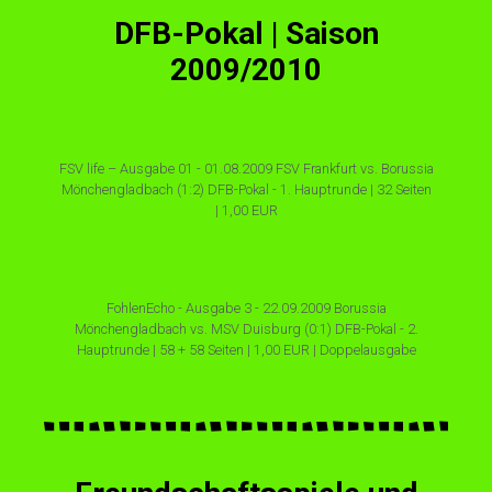
DFB-Pokal | Saison
2009/2010
FSV life – Ausgabe 01 - 01.08.2009 FSV Frankfurt vs. Borussia
Mönchengladbach (1:2) DFB-Pokal - 1. Hauptrunde | 32 Seiten
| 1,00 EUR
FohlenEcho - Ausgabe 3 - 22.09.2009 Borussia
Mönchengladbach vs. MSV Duisburg (0:1) DFB-Pokal - 2.
Hauptrunde | 58 + 58 Seiten | 1,00 EUR | Doppelausgabe