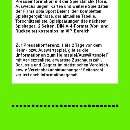
Presseinformation
mit der Spielstatistik (Tore,
Auswechslungen, Karten und weitere Spieldaten
der Firma opta Sport Daten), den kompletten
Spieltagergebnisse, der aktuellen Tabelle,
Torschützenliste, Spielpaarungen des nächsten
Spieltages.
2 Seiten, DIN-A-4-Format (Vor- und
Rückseite) kostenlos im VIP-Bereich
Zur
Pressekonferenz
, 1 bis 2 Tage vor dem
Heim- bzw. Auswärtsspiel, gibt es die
„
Informationen zum Heimspiel/Auswärtsspiel
“
mit Verletztenliste, erwartete Zuschauerzahl,
Borussia und Gegner im statistischen Vergleich
sowie Vereinsbekanntmachungen! Seitenzahl
variiert nach Informationsgehalt.