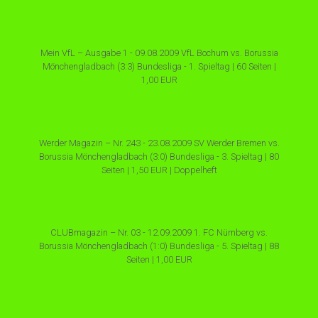
Mein VfL – Ausgabe 1 - 09.08.2009 VfL Bochum vs. Borussia
Mönchengladbach (3:3) Bundesliga - 1. Spieltag | 60 Seiten |
1,00 EUR
Werder Magazin – Nr. 243 - 23.08.2009 SV Werder Bremen vs.
Borussia Mönchengladbach (3:0) Bundesliga - 3. Spieltag | 80
Seiten | 1,50 EUR | Doppelheft
CLUBmagazin – Nr. 03 - 12.09.2009 1. FC Nürnberg vs.
Borussia Mönchengladbach (1:0) Bundesliga - 5. Spieltag | 88
Seiten | 1,00 EUR