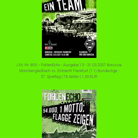
Lfd.-Nr. 855 – FohlenEcho - Ausgabe 13 - 31.03.2007 Borussia
Mönchengladbach vs. Eintracht Frankfurt (1:1) Bundesliga -
27. Spieltag | 76 Seiten | 1,00 EUR