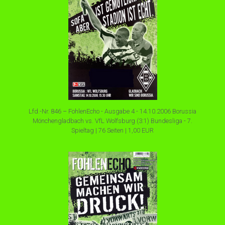
Lfd.-Nr. 846 – FohlenEcho - Ausgabe 4 - 14.10.2006 Borussia
Mönchengladbach vs. VfL Wolfsburg (3:1) Bundesliga - 7.
Spieltag | 76 Seiten | 1,00 EUR