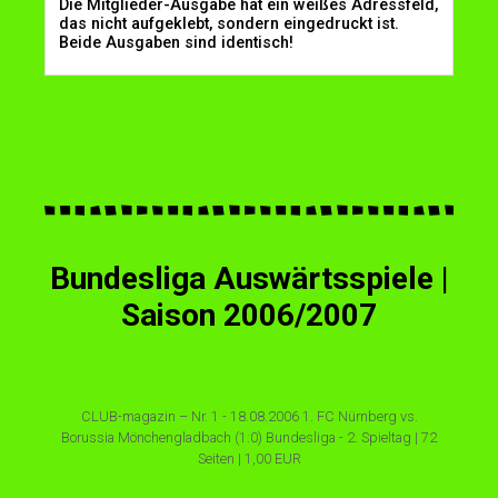
Die Mitglieder-Ausgabe hat ein weißes Adressfeld,
das nicht aufgeklebt, sondern eingedruckt ist.
Beide Ausgaben sind identisch!
Bundesliga Auswärtsspiele |
Saison 2006/2007
CLUB-magazin – Nr. 1 - 18.08.2006 1. FC Nürnberg vs.
Borussia Mönchengladbach (1:0) Bundesliga - 2. Spieltag | 72
Seiten | 1,00 EUR