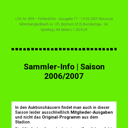
Lfd.-Nr. 859 – FohlenEcho - Ausgabe 17 - 19.05.2007 Borussia
Mönchengladbach vs. VfL Bochum (0:2) Bundesliga - 34.
Spieltag | 84 Seiten | 1,00 EUR
Sammler-Info | Saison
2006/2007
In den Auktionshäusern findet man auch in dieser
Saison leider ausschließlich
Mitglieder-Ausgaben
und nicht das
Original-Programm
aus dem
Stadion.