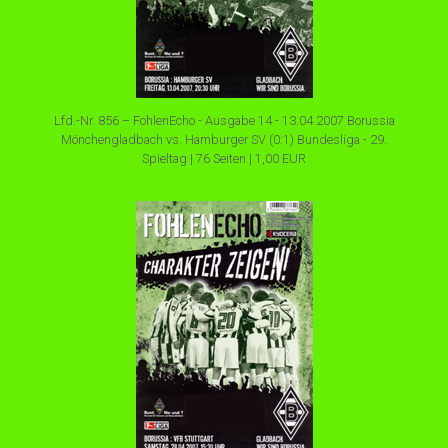
Lfd.-Nr. 856 – FohlenEcho - Ausgabe 14 - 13.04.2007 Borussia
Mönchengladbach vs. Hamburger SV (0:1) Bundesliga - 29.
Spieltag | 76 Seiten | 1,00 EUR