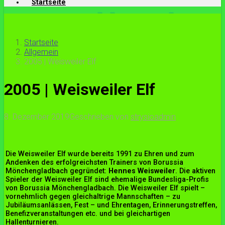
Startseite
Startseite
Allgemein
2005 | Weisweiler Elf
2005 | Weisweiler Elf
8. Dezember 2019
Geschrieben von
strysioadmin
Die Weisweiler Elf wurde bereits 1991 zu Ehren und zum
Andenken des erfolgreichsten Trainers von Borussia
Mönchengladbach gegründet:
Hennes Weisweiler
. Die aktiven
Spieler der Weisweiler Elf sind ehemalige Bundesliga-Profis
von Borussia Mönchengladbach. Die Weisweiler Elf spielt –
vornehmlich gegen gleichaltrige Mannschaften – zu
Jubiläumsanlässen, Fest – und Ehrentagen, Erinnerungstreffen,
Benefizveranstaltungen etc. und bei gleichartigen
Hallenturnieren.