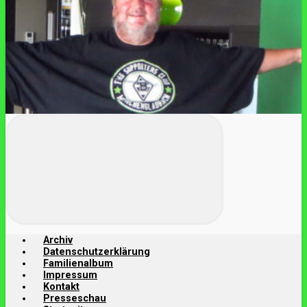
Archiv
Datenschutzerklärung
Familienalbum
Impressum
Kontakt
Presseschau