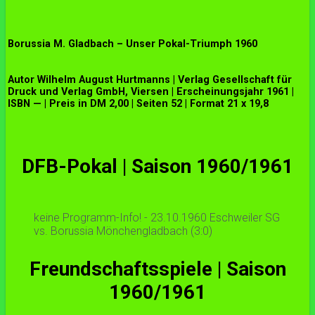
Borussia M. Gladbach – Unser Pokal-Triumph 1960
Autor Wilhelm August Hurtmanns | Verlag Gesellschaft für
Druck und Verlag GmbH, Viersen | Erscheinungsjahr 1961 |
ISBN — | Preis in DM 2,00 | Seiten 52 | Format 21 x 19,8
DFB-Pokal | Saison 1960/1961
keine Programm-Info! - 23.10.1960 Eschweiler SG
vs. Borussia Mönchengladbach (3:0)
Freundschaftsspiele | Saison
1960/1961