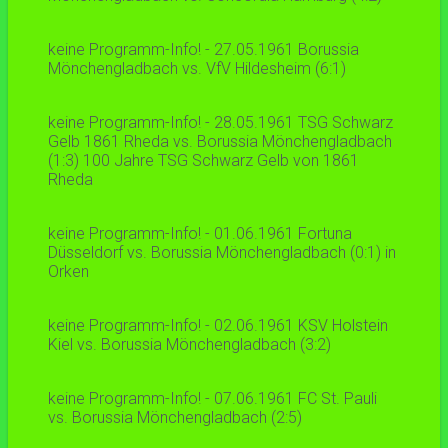
keine Programm-Info! - 27.05.1961 Borussia
Mönchengladbach vs. VfV Hildesheim (6:1)
keine Programm-Info! - 28.05.1961 TSG Schwarz
Gelb 1861 Rheda vs. Borussia Mönchengladbach
(1:3) 100 Jahre TSG Schwarz Gelb von 1861
Rheda
keine Programm-Info! - 01.06.1961 Fortuna
Düsseldorf vs. Borussia Mönchengladbach (0:1) in
Orken
keine Programm-Info! - 02.06.1961 KSV Holstein
Kiel vs. Borussia Mönchengladbach (3:2)
keine Programm-Info! - 07.06.1961 FC St. Pauli
vs. Borussia Mönchengladbach (2:5)