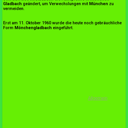
Gladbach
geändert, um Verwechslungen mit
München
zu
vermeiden.
Erst am 11. Oktober 1960 wurde die heute noch gebräuchliche
Form
Mönchengladbach
eingeführt.
Allgemein