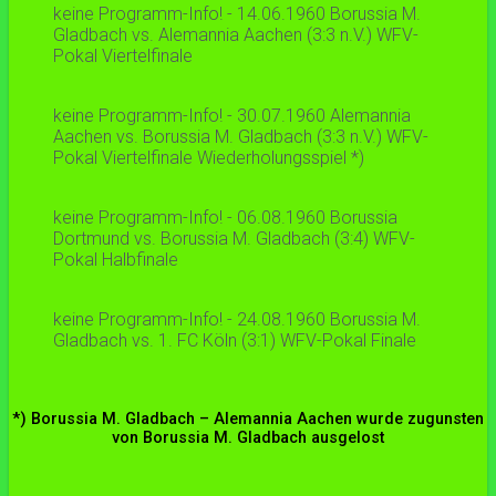
keine Programm-Info! - 14.06.1960 Borussia M.
Gladbach vs. Alemannia Aachen (3:3 n.V.) WFV-
Pokal Viertelfinale
keine Programm-Info! - 30.07.1960 Alemannia
Aachen vs. Borussia M. Gladbach (3:3 n.V.) WFV-
Pokal Viertelfinale Wiederholungsspiel *)
keine Programm-Info! - 06.08.1960 Borussia
Dortmund vs. Borussia M. Gladbach (3:4) WFV-
Pokal Halbfinale
keine Programm-Info! - 24.08.1960 Borussia M.
Gladbach vs. 1. FC Köln (3:1) WFV-Pokal Finale
*) Borussia M. Gladbach – Alemannia Aachen wurde zugunsten
von Borussia M. Gladbach ausgelost