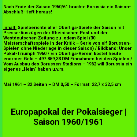
Nach Ende der Saison 1960/61 brachte Borussia ein
Saison-
Abschluß-Heft
heraus!
Inhalt:
Spielberichte aller Oberliga-Spiele der Saison mit
Presse-Auszügen der Rheinischen Post und der
Westdeutschen Zeitung zu jedem Spiel (30
Meisterschaftsspiele in der Kritik – Serie von elf Borussen-
Spielen ohne Niederlage in dieser Saison) / Bildband: Unser
Pokal-Triumph 1960 / Ein Oberliga-Verein kostet heute
enormes Geld – 497.859,33 DM Einnahmen bei den Spielen /
Vom Ausbau des Borussen-Stadions – 1962 will Borussia ein
eigenes „Heim“ haben u.v.m.
Mai 1961 – 32 Seiten – DM 0,50 – Format: 22,7 x 32,5 cm
Europapokal der Pokalsieger |
Saison 1960/1961