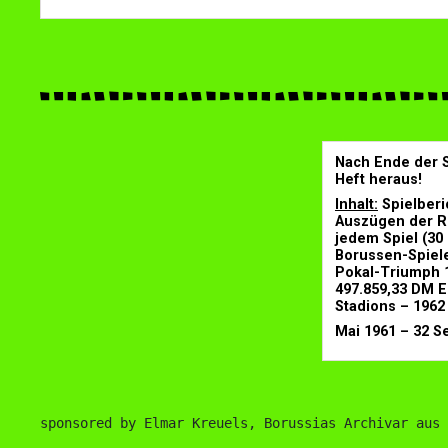
Nach Ende der S
Heft
heraus!
Inhalt:
Spielberi
Auszügen der R
jedem Spiel (30 
Borussen-Spiele
Pokal-Triumph 1
497.859,33 DM 
Stadions – 1962
Mai 1961 – 32 Se
sponsored by Elmar Kreuels, Borussias Archivar aus 