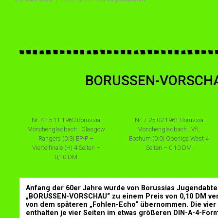
BORUSSEN-VORSCHAU
Nr. 4 15.11.1960 Borussia
Nr. 7 25.02.1961 Borussia
Mönchengladbach : Glasgow
Mönchengladbach : VfL
Rangers (0:3) EP-P –
Bochum (0:0) Oberliga West 4
Viertelfinale (H) 4 Seiten –
Seiten – 0,10 DM
0,10 DM
Anfang der 60er Jahre wurde von Borussias Jugendabteil
„BORUSSEN-VORSCHAU“ zu einem Preis von 0,10 DM veröf
von dem späteren „Fohlen-Echo“ übernommen. Die vier 
enthalten je vier Seiten im etwas größeren DIN-A-4-Form