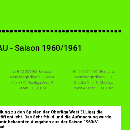
 - Saison 1960/1961
Nr. 8 12.03.1961 Borussia
Nr. 9 01.04.1961 Borussia
Mönchengladbach : Viktoria
Mönchengladbach : FC
Köln (3:0) Oberliga West 4
Schalke 04 (4:3) Oberliga
Seiten – 0,10 DM
West 4 Seiten – 0,10 DM
ung zu den Spielen der Oberliga West (1.Liga) die
fentlicht. Das Schriftbild und die Aufmachung wurde
mir bekannten Ausgaben aus der Saison 1960/61
at.