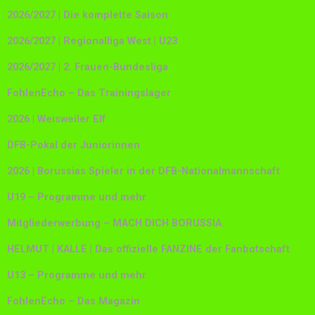
2026/2027 | Die komplette Saison
2026/2027 | Regionalliga West | U23
2026/2027 | 2. Frauen-Bundesliga
FohlenEcho – Das Trainingslager
2026 | Weisweiler Elf
DFB-Pokal der Juniorinnen
2026 | Borussias Spieler in der DFB-Nationalmannschaft
U19 – Programme und mehr
Mitgliederwerbung – MACH DICH BORUSSIA.
HELMUT | KALLE | Das offizielle FANZINE der Fanbotschaft
U13 – Programme und mehr
FohlenEcho – Das Magazin