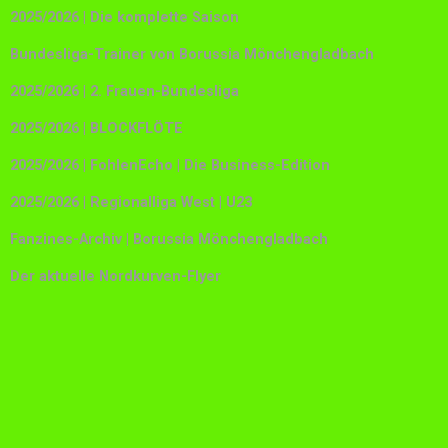
2025/2026 | Die komplette Saison
Bundesliga-Trainer von Borussia Mönchengladbach
2025/2026 | 2. Frauen-Bundesliga
2025/2026 | BLOCKFLÖTE
2025/2026 | FohlenEcho | Die Business-Edition
2025/2026 | Regionalliga West | U23
Fanzines-Archiv | Borussia Mönchengladbach
Der aktuelle Nordkurven-Flyer
ch