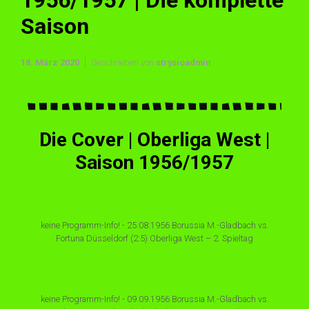
1956/1957 | Die komplette
Saison
18. März 2020
Geschrieben von
strysioadmin
Die Cover | Oberliga West |
Saison 1956/1957
keine Programm-Info! - 25.08.1956 Borussia M.-Gladbach vs.
Fortuna Düsseldorf (2:5) Oberliga West – 2. Spieltag
keine Programm-Info! - 09.09.1956 Borussia M.-Gladbach vs.