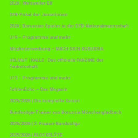
2026 | Weisweiler Elf
DFB-Pokal der Juniorinnen
2026 | Borussias Spieler in der DFB-Nationalmannschaft
U19 – Programme und mehr
Mitgliederwerbung – MACH DICH BORUSSIA.
HELMUT | KALLE | Das offizielle FANZINE der
Fanbotschaft
U13 – Programme und mehr
FohlenEcho – Das Magazin
2025/2026 | Die komplette Saison
Bundesliga-Trainer von Borussia Mönchengladbach
2025/2026 | 2. Frauen-Bundesliga
2025/2026 | BLOCKFLÖTE