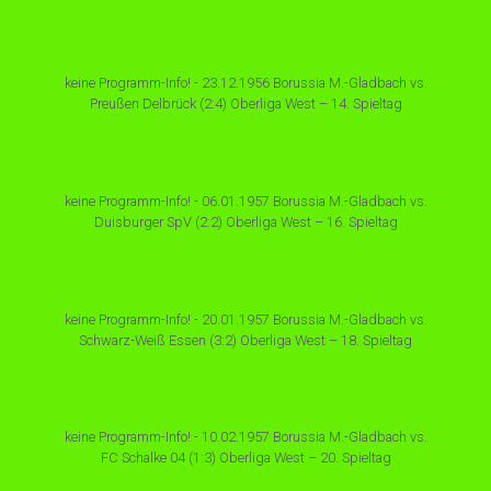
keine Programm-Info! - 23.12.1956 Borussia M.-Gladbach vs.
Preußen Delbrück (2:4) Oberliga West – 14. Spieltag
keine Programm-Info! - 06.01.1957 Borussia M.-Gladbach vs.
Duisburger SpV (2:2) Oberliga West – 16. Spieltag
keine Programm-Info! - 20.01.1957 Borussia M.-Gladbach vs.
Schwarz-Weiß Essen (3:2) Oberliga West – 18. Spieltag
keine Programm-Info! - 10.02.1957 Borussia M.-Gladbach vs.
FC Schalke 04 (1:3) Oberliga West – 20. Spieltag