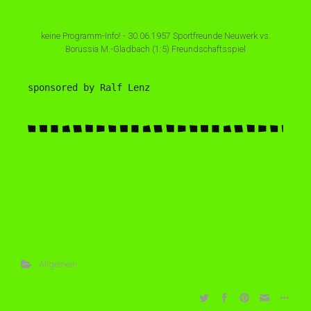
keine Programm-Info! - 30.06.1957 Sportfreunde Neuwerk vs.
Borussia M.-Gladbach (1:5) Freundschaftsspiel
sponsored by Ralf Lenz
Allgemein