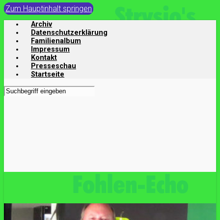
Zum Hauptinhalt springen
Archiv
Datenschutzerklärung
Familienalbum
Impressum
Kontakt
Presseschau
Startseite