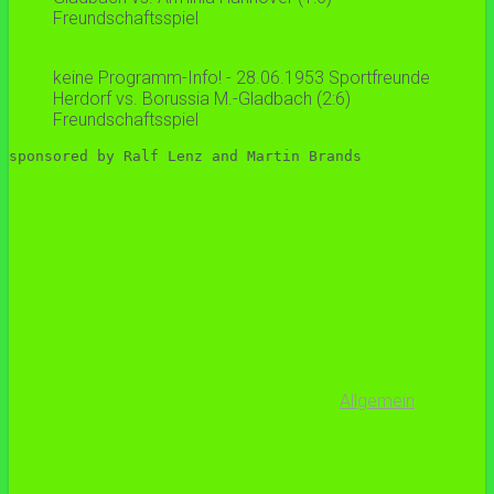
Freundschaftsspiel
keine Programm-Info! - 28.06.1953 Sportfreunde
Herdorf vs. Borussia M.-Gladbach (2:6)
Freundschaftsspiel
sponsored by Ralf Lenz and Martin Brands
Allgemein