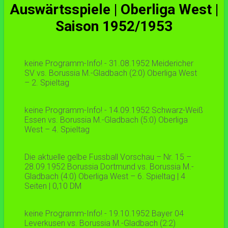
Auswärtsspiele | Oberliga West |
Saison 1952/1953
keine Programm-Info! - 31.08.1952 Meidericher
SV vs. Borussia M.-Gladbach (2:0) Oberliga West
– 2. Spieltag
keine Programm-Info! - 14.09.1952 Schwarz-Weiß
Essen vs. Borussia M.-Gladbach (5:0) Oberliga
West – 4. Spieltag
Die aktuelle gelbe Fussball Vorschau – Nr. 15 –
28.09.1952 Borussia Dortmund vs. Borussia M.-
Gladbach (4:0) Oberliga West – 6. Spieltag | 4
Seiten | 0,10 DM
keine Programm-Info! - 19.10.1952 Bayer 04
Leverkusen vs. Borussia M.-Gladbach (2:2)