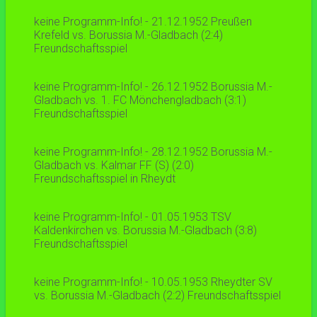
keine Programm-Info! - 21.12.1952 Preußen
Krefeld vs. Borussia M.-Gladbach (2:4)
Freundschaftsspiel
keine Programm-Info! - 26.12.1952 Borussia M.-
Gladbach vs. 1. FC Mönchengladbach (3:1)
Freundschaftsspiel
keine Programm-Info! - 28.12.1952 Borussia M.-
Gladbach vs. Kalmar FF (S) (2:0)
Freundschaftsspiel in Rheydt
keine Programm-Info! - 01.05.1953 TSV
Kaldenkirchen vs. Borussia M.-Gladbach (3:8)
Freundschaftsspiel
keine Programm-Info! - 10.05.1953 Rheydter SV
vs. Borussia M.-Gladbach (2:2) Freundschaftsspiel