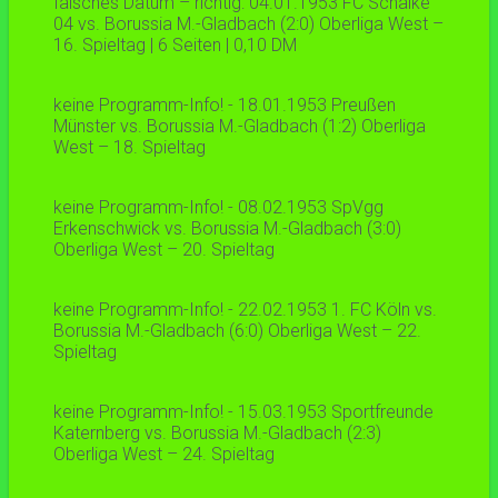
falsches Datum – richtig: 04.01.1953 FC Schalke
04 vs. Borussia M.-Gladbach (2:0) Oberliga West –
16. Spieltag | 6 Seiten | 0,10 DM
keine Programm-Info! - 18.01.1953 Preußen
Münster vs. Borussia M.-Gladbach (1:2) Oberliga
West – 18. Spieltag
keine Programm-Info! - 08.02.1953 SpVgg
Erkenschwick vs. Borussia M.-Gladbach (3:0)
Oberliga West – 20. Spieltag
keine Programm-Info! - 22.02.1953 1. FC Köln vs.
Borussia M.-Gladbach (6:0) Oberliga West – 22.
Spieltag
keine Programm-Info! - 15.03.1953 Sportfreunde
Katernberg vs. Borussia M.-Gladbach (2:3)
Oberliga West – 24. Spieltag