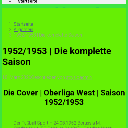
Startseite
Startseite
Allgemein
1952/1953 | Die komplette Saison
1952/1953 | Die komplette
Saison
18. März 2020
Geschrieben von
strysioadmin
Die Cover | Oberliga West | Saison
1952/1953
Der Fußball Sport – 24.08.1952 Borussia M.-