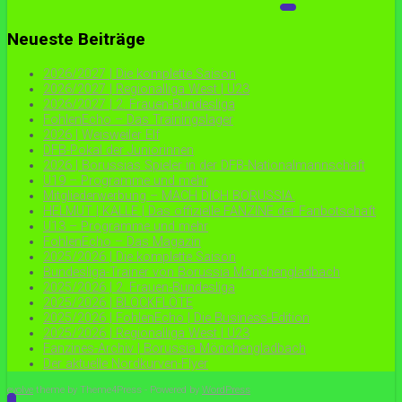
Neueste Beiträge
2026/2027 | Die komplette Saison
2026/2027 | Regionalliga West | U23
2026/2027 | 2. Frauen-Bundesliga
FohlenEcho – Das Trainingslager
2026 | Weisweiler Elf
DFB-Pokal der Juniorinnen
2026 | Borussias Spieler in der DFB-Nationalmannschaft
U19 – Programme und mehr
Mitgliederwerbung – MACH DICH BORUSSIA.
HELMUT | KALLE | Das offizielle FANZINE der Fanbotschaft
U13 – Programme und mehr
FohlenEcho – Das Magazin
2025/2026 | Die komplette Saison
Bundesliga-Trainer von Borussia Mönchengladbach
2025/2026 | 2. Frauen-Bundesliga
2025/2026 | BLOCKFLÖTE
2025/2026 | FohlenEcho | Die Business-Edition
2025/2026 | Regionalliga West | U23
Fanzines-Archiv | Borussia Mönchengladbach
Der aktuelle Nordkurven-Flyer
evolve
theme by Theme4Press - Powered by
WordPress