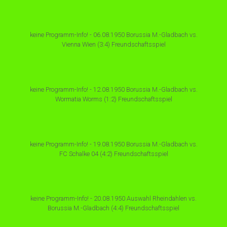
keine Programm-Info! - 06.08.1950 Borussia M.-Gladbach vs.
Vienna Wien (3:4) Freundschaftsspiel
keine Programm-Info! - 12.08.1950 Borussia M.-Gladbach vs.
Wormatia Worms (1:2) Freundschaftsspiel
keine Programm-Info! - 19.08.1950 Borussia M.-Gladbach vs.
FC Schalke 04 (4:2) Freundschaftsspiel
keine Programm-Info! - 20.08.1950 Auswahl Rheindahlen vs.
Borussia M.-Gladbach (4:4) Freundschaftsspiel