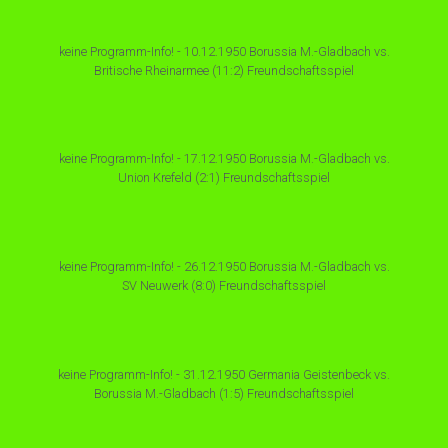
keine Programm-Info! - 10.12.1950 Borussia M.-Gladbach vs.
Britische Rheinarmee (11:2) Freundschaftsspiel
keine Programm-Info! - 17.12.1950 Borussia M.-Gladbach vs.
Union Krefeld (2:1) Freundschaftsspiel
keine Programm-Info! - 26.12.1950 Borussia M.-Gladbach vs.
SV Neuwerk (8:0) Freundschaftsspiel
keine Programm-Info! - 31.12.1950 Germania Geistenbeck vs.
Borussia M.-Gladbach (1:5) Freundschaftsspiel