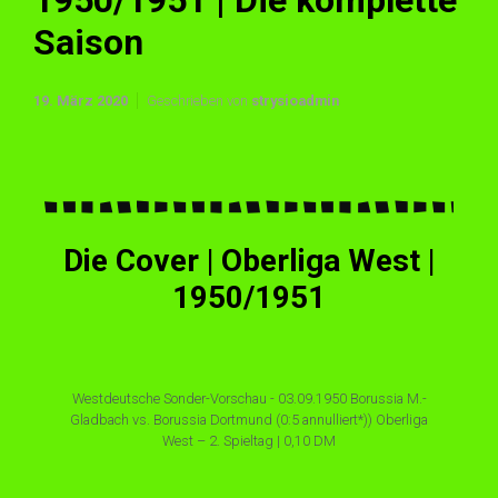
1950/1951 | Die komplette
Saison
19. März 2020
Geschrieben von
strysioadmin
Die Cover | Oberliga West |
1950/1951
Westdeutsche Sonder-Vorschau - 03.09.1950 Borussia M.-
Gladbach vs. Borussia Dortmund (0:5 annulliert*)) Oberliga
West – 2. Spieltag | 0,10 DM