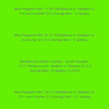
keine Programm-Info! - 17.09.1950 Borussia M.-Gladbach vs.
Fortuna Düsseldorf (0:2) Oberliga West – 4. Spieltag
keine Programm-Info! - 01.10.1950 Borussia M.-Gladbach vs.
Duisburger SpV (0:1) Oberliga West – 6. Spieltag
Westdeutsche Sonder-Vorschau – Sonder-Ausgabe -
15.10.1950 Borussia M.-Gladbach vs. Rheydter SV (2:2)
Oberliga West – 8. Spieltag | 0,10 DM
keine Programm-Info! - 29.10.1950 Borussia M.-Gladbach vs.
STV Horst-Emscher (3:1) Oberliga West – 10. Spieltag