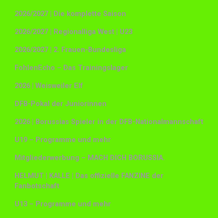
2026/2027 | Die komplette Saison
2026/2027 | Regionalliga West | U23
2026/2027 | 2. Frauen-Bundesliga
FohlenEcho – Das Trainingslager
2026 | Weisweiler Elf
DFB-Pokal der Juniorinnen
2026 | Borussias Spieler in der DFB-Nationalmannschaft
U19 – Programme und mehr
Mitgliederwerbung – MACH DICH BORUSSIA.
HELMUT | KALLE | Das offizielle FANZINE der
Fanbotschaft
U13 – Programme und mehr