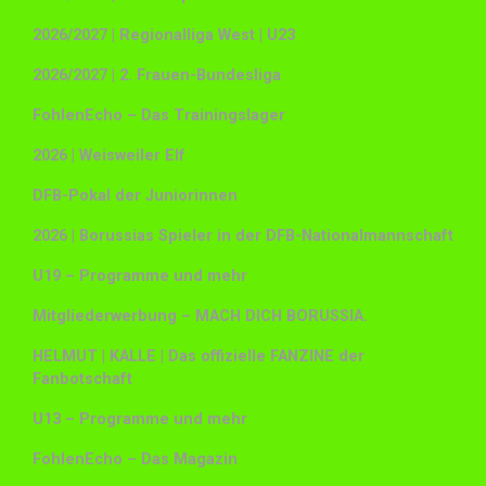
2026/2027 | Regionalliga West | U23
2026/2027 | 2. Frauen-Bundesliga
FohlenEcho – Das Trainingslager
2026 | Weisweiler Elf
DFB-Pokal der Juniorinnen
2026 | Borussias Spieler in der DFB-Nationalmannschaft
U19 – Programme und mehr
Mitgliederwerbung – MACH DICH BORUSSIA.
HELMUT | KALLE | Das offizielle FANZINE der
Fanbotschaft
U13 – Programme und mehr
FohlenEcho – Das Magazin