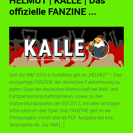
HELMUT | KALLE | Das
offizielle FANZINE ...
Seit der WM 2010 in Südafrika gibt es „HELMUT“ – Das
einzigartige FANZINE der deutschen Fanbetreuung zu
jedem Spiel der deutschen Mannschaft bei Welt- und
Europameisterschaftsturnieren, sowie zu den
Vorbereitungsspielen der EM 2012, mit allen wichtigen
Infos rund um das Spiel. Das FANZINE gibt es als
Printausgabe Vorort und als PDF-Ausgabe bei kos-
fanprojekte.de. Zur WM […]