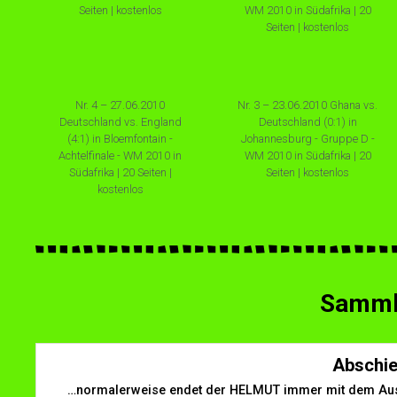
Seiten | kostenlos
WM 2010 in Südafrika | 20
Seiten | kostenlos
Nr. 4 – 27.06.2010
Nr. 3 – 23.06.2010 Ghana vs.
Deutschland vs. England
Deutschland (0:1) in
(4:1) in Bloemfontain -
Johannesburg - Gruppe D -
Achtelfinale - WM 2010 in
WM 2010 in Südafrika | 20
Südafrika | 20 Seiten |
Seiten | kostenlos
kostenlos
Sammle
Abschie
…normalerweise endet der HELMUT immer mit dem Aus