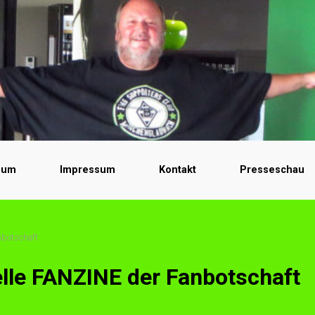
bum
Impressum
Kontakt
Presseschau
nbotschaft
elle FANZINE der Fanbotschaft