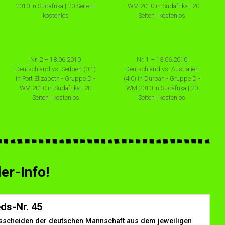
2010 in Südafrika | 20 Seiten |
- WM 2010 in Südafrika | 20
kostenlos
Seiten | kostenlos
Nr. 2 – 18.06.2010
Nr. 1 – 13.06.2010
Deutschland vs. Serbien (0:1)
Deutschland vs. Australien
in Port Elizabeth - Gruppe D -
(4:0) in Durban - Gruppe D -
WM 2010 in Südafrika | 20
WM 2010 in Südafrika | 20
Seiten | kostenlos
Seiten | kostenlos
r-Info!
ds-Nr. 45
scheiden der deutschen Mannschaft aus dem jeweiligen