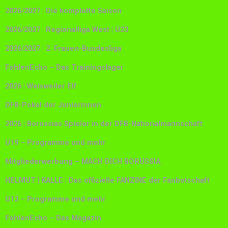
2026/2027 | Die komplette Saison
2026/2027 | Regionalliga West | U23
2026/2027 | 2. Frauen-Bundesliga
FohlenEcho – Das Trainingslager
2026 | Weisweiler Elf
DFB-Pokal der Juniorinnen
2026 | Borussias Spieler in der DFB-Nationalmannschaft
U19 – Programme und mehr
Mitgliederwerbung – MACH DICH BORUSSIA.
HELMUT | KALLE | Das offizielle FANZINE der Fanbotschaft
U13 – Programme und mehr
FohlenEcho – Das Magazin