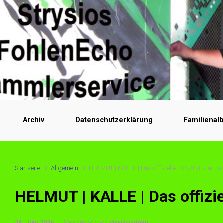
Archiv
Datenschutzerklärung
Familienal
Startseite
Allgemein
HELMUT | KALLE | Das offizielle FANZINE der Fa
HELMUT | KALLE | Das offizi
28. Juni 2026
Geschrieben von
strysioadmin