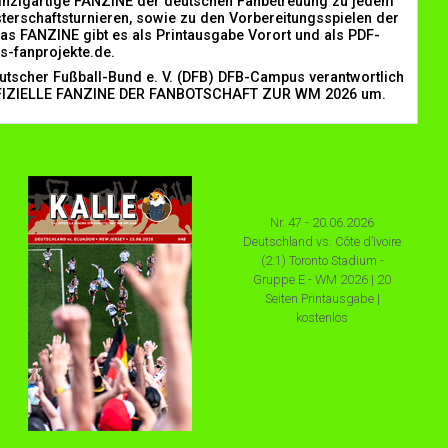
einzigartige FANZINE der deutschen Fanbetreuung zu jedem
terschaftsturnieren, sowie zu den Vorbereitungsspielen der
Das FANZINE gibt es als Printausgabe Vorort und als PDF-
s-fanprojekte.de.
tscher Fußball-Bund e. V. (DFB) DFB-Campus verantwortlich
 OFFIZIELLE FANZINE DER FANBOTSCHAFT ZUR WM 2026 um.
Nr. 47 - 20.06.2026
Deutschland vs. Côte d’Ivoire
(2:1) Toronto Stadium -
Gruppe E - WM 2026 | 20
Seiten Printausgabe |
kostenlos