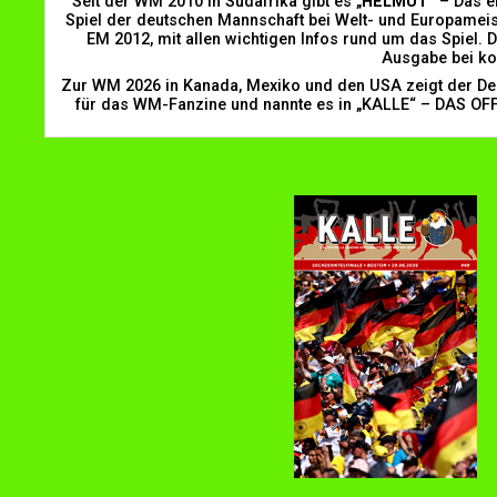
Seit der WM 2010 in Südafrika gibt es „
HELMUT
“ – Das 
Spiel der deutschen Mannschaft bei Welt- und Europameis
EM 2012, mit allen wichtigen Infos rund um das Spiel. 
Ausgabe bei ko
Zur WM 2026 in Kanada, Mexiko und den USA zeigt der Deu
für das WM-Fanzine und nannte es in „KALLE“ – DAS