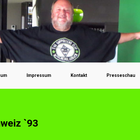
bum
Impressum
Kontakt
Presseschau
weiz `93