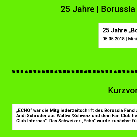
25 Jahre | Borussia
25 Jahre „B
05.05.2018 | Min
Kurzvor
„ECHO“ war die Mitgliederzeitschrift des Borussia Fancl
Andi Schröder aus Wattwil/Schweiz und dem Fan Club h
Club Internas“. Das Schweizer „Echo“ wurde zunächst fü