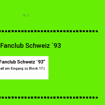
Nr. 3
 Fanclub Schweiz `93
Fanclub Schweiz `93“
att am Eingang zu Block 17 |