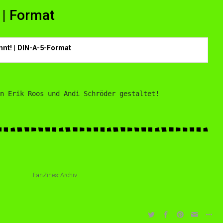
 | Format
nnt! | DIN-A-5-Format
n Erik Roos und Andi Schröder gestaltet!
FanZines-Archiv