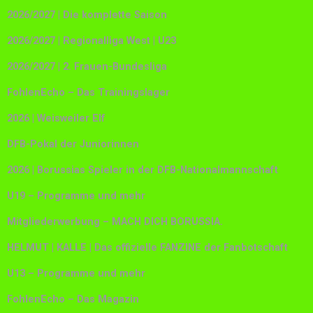
2026/2027 | Die komplette Saison
2026/2027 | Regionalliga West | U23
2026/2027 | 2. Frauen-Bundesliga
FohlenEcho – Das Trainingslager
2026 | Weisweiler Elf
DFB-Pokal der Juniorinnen
2026 | Borussias Spieler in der DFB-Nationalmannschaft
U19 – Programme und mehr
Mitgliederwerbung – MACH DICH BORUSSIA.
HELMUT | KALLE | Das offizielle FANZINE der Fanbotschaft
U13 – Programme und mehr
FohlenEcho – Das Magazin