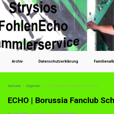
Archiv
Datenschutzerklärung
Familienal
Startseite
Allgemein
ECHO | Borussia Fanclub Schweiz `93
ECHO | Borussia Fanclub Sch
30. Juni 2020
Geschrieben von
strysioadmin