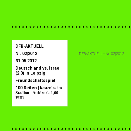
DFB-AKTUELL
Nr. 02|2012
DFB-AKTUELL - Nr. 02|2012
31.05.2012
Deutschland vs. Israel
(2:0) in Leipzig
Freundschaftsspiel
100 Seiten |
kostenlos im
Stadion | Aufdruck 1,00
EUR