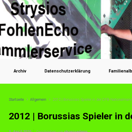
Archiv
Datenschutzerklärung
Familienal
Startseite
Allgemein
2012 | Borussias Spieler in der DFB-Nationalman
2012 | Borussias Spieler in
5. April 2020
Geschrieben von
strysioadmin