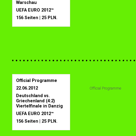
Warschau
UEFA EURO 2012™
156 Seiten | 25 PLN.
Official Programme
22.06.2012
Official Programme
Deutschland vs.
Griechenland (4:2)
Viertelfinale in Danzig
UEFA EURO 2012™
156 Seiten | 25 PLN.