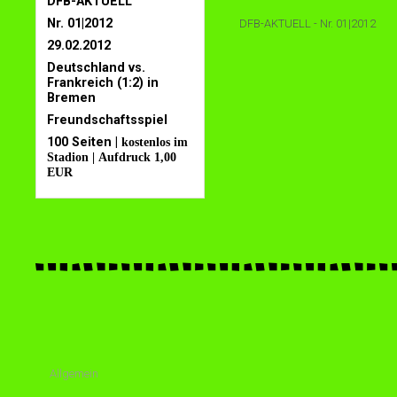
DFB-AKTUELL
Nr. 01|2012
DFB-AKTUELL - Nr. 01|2012
29.02.2012
Deutschland vs.
Frankreich (1:2) in
Bremen
Freundschaftsspiel
100 Seiten |
kostenlos im
Stadion | Aufdruck 1,00
EUR
Allgemein