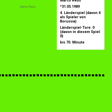
Marco Reus
*31.05.1989
Marco Reus
4. Länderspiel (davon 4
als Spieler von
Borussia)
Länderspiel-Tore: 0
(davon in diesem Spiel:
0)
bis 70. Minute