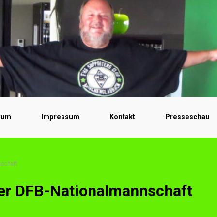
bum
Impressum
Kontakt
Presseschau
nschaft
 der DFB-Nationalmannschaft