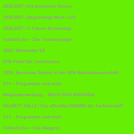
2026/2027 | Die komplette Saison
2026/2027 | Regionalliga West | U23
2026/2027 | 2. Frauen-Bundesliga
FohlenEcho – Das Trainingslager
2026 | Weisweiler Elf
DFB-Pokal der Juniorinnen
2026 | Borussias Spieler in der DFB-Nationalmannschaft
U19 – Programme und mehr
Mitgliederwerbung – MACH DICH BORUSSIA.
HELMUT | KALLE | Das offizielle FANZINE der Fanbotschaft
U13 – Programme und mehr
FohlenEcho – Das Magazin