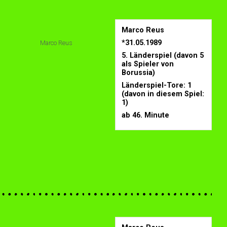
Marco Reus
*31.05.1989
Marco Reus
5. Länderspiel (davon 5
als Spieler von
Borussia)
Länderspiel-Tore: 1
(davon in diesem Spiel:
1)
ab 46. Minute