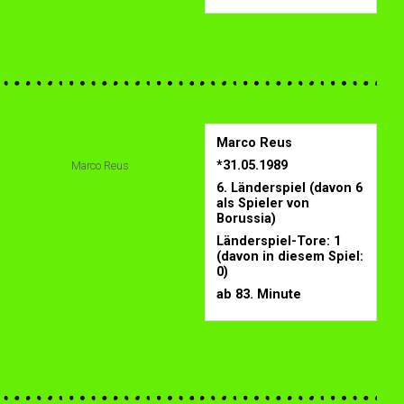
Marco Reus
*31.05.1989
Marco Reus
6. Länderspiel (davon 6
als Spieler von
Borussia)
Länderspiel-Tore: 1
(davon in diesem Spiel:
0)
ab 83. Minute