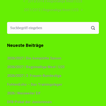
2013/2014 | Regionalliga West | U23
2011/2012 | Regionalliga West | U23
Neueste Beiträge
2026/2027 | Die komplette Saison
2026/2027 | Regionalliga West | U23
2026/2027 | 2. Frauen-Bundesliga
FohlenEcho – Das Trainingslager
2026 | Weisweiler Elf
DFB-Pokal der Juniorinnen