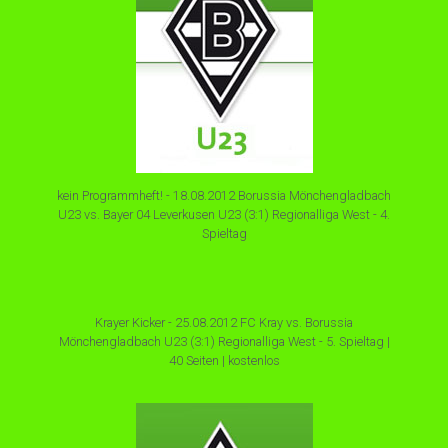
kein Programmheft! - 18.08.2012 Borussia Mönchengladbach
U23 vs. Bayer 04 Leverkusen U23 (3:1) Regionalliga West - 4.
Spieltag
Krayer Kicker - 25.08.2012 FC Kray vs. Borussia
Mönchengladbach U23 (3:1) Regionalliga West - 5. Spieltag |
40 Seiten | kostenlos