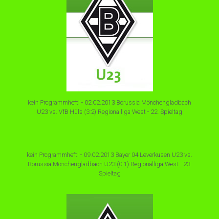
kein Programmheft! - 02.02.2013 Borussia Mönchengladbach
U23 vs. VfB Hüls (3:2) Regionalliga West - 22. Spieltag
kein Programmheft! - 09.02.2013 Bayer 04 Leverkusen U23 vs.
Borussia Mönchengladbach U23 (0:1) Regionalliga West - 23.
Spieltag