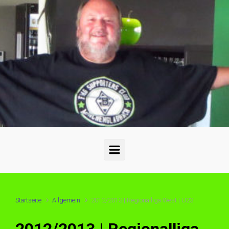
Startseite
Allgemein
2012/2013 | Regionalliga West | U23